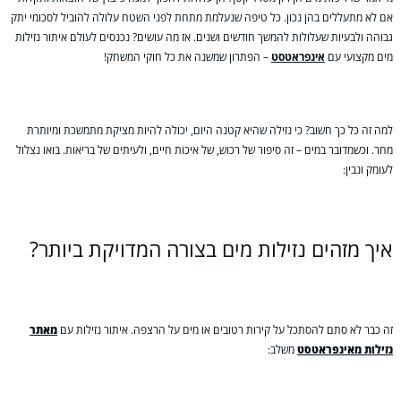
אם לא מתעללים בהן נכון. כל טיפה שנעלמת מתחת לפני השטח עלולה להוביל לסכומי יתק
גבוהה ולבעיות שעלולות להמשך חודשים ושנים. אז מה עושים? נכנסים לעולם איתור נזילות
מים מקצועי עם
אינפראטסט
– הפתרון שמשנה את כל חוקי המשחק!
למה זה כל כך חשוב? כי נזילה שהיא קטנה היום, יכולה להיות מציקת מתמשכת ומיותרת
מחר. וכשמדובר במים – זה סיפור של רכוש, של איכות חיים, ולעיתים של בריאות. בואו נצלול
לעומק ונבין:
איך מזהים נזילות מים בצורה המדויקת ביותר?
זה כבר לא סתם להסתכל על קירות רטובים או מים על הרצפה. איתור נזילות עם
מאתר
נזילות מאינפראטסט
משלב: