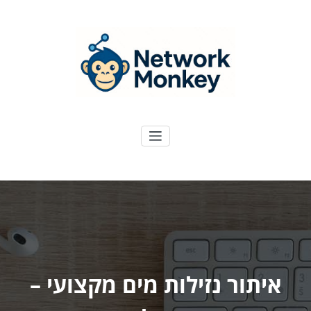
ילוג
תוכן
NetworkMoney
דיגיטל ועוד
איתור נזילות מים מקצועי –