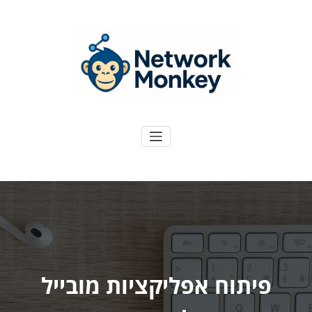
ילוג
תוכן
NetworkMoney
דיגיטל ועוד
פיתוח אפליקציות מובייל