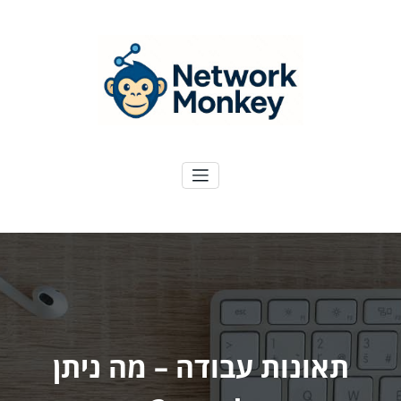
ילוג
תוכן
NetworkMoney
דיגיטל ועוד
תאונות עבודה – מה ניתן