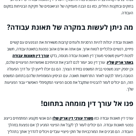
בחוקים ובתקנות החלים, כמו גם הבנה מעמיקה של הניואנסים של חקיקת הבטיחות במקום
העבודה.
מה ניתן לעשות במקרה של תאונת עבודה?
תאונות עבודה יכולות להיות הרסניות ולעתים קרובות משאירות את הנפגעים עם קשיים
פיזיים, רגשיים וכלכליים לטווח ארוך. אם אתה או אדם אהוב נפגעת בתאונת עבודה, חשוב
לפנות לייעוץ משפטי מעורך דין תאונות עבודה מנוסה, בדקו
עורך דין תאונות עבודה
באתר אריק שליו
. עורך דין טוב יעזור לכם להבין את זכויותיכם ואפשרויות הפיצויים שלכם,
וכן יספק ייצוג משפטי בבית המשפט במידת הצורך. הם גם יוכלו לייעץ לך על דרך הפעולה
הטובה ביותר לנקוט לאחר התרחשות תאונה. עם הניסיון והמומחיות שלהם בתחום המשפט
הזה, הם יכולים לעזור להבטיח שתקבל את סכום הפיצוי המקסימלי האפשרי עבור הפציעות
שלך.
פנו אל עורך דין מומחה בתחום!
עורכי דין תאונות עבודה כמו
משרד עורכי דין אריק שלו
הם אנשי מקצוע המתמחים בייצוג
נפגעי תאונות עבודה. הם יכולים לעזור לך לקבל את הפיצוי המגיע לך אם נפצעת במהלך
העבודה. הם מבינים את המורכבויות של חוקי פיצויי עובדים ויכולים להדריך אותך בתהליך