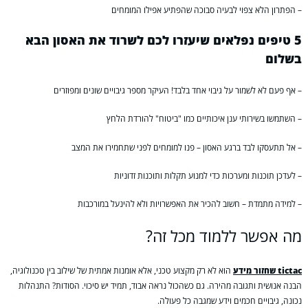
– הפתרון הלא צפוי לבעיה סבוכה שהפתיע אפילו המומחים
5 טיפים נפלאים שיעזרו לכם לשרוד את האסון הבא
בשלום
– אף פעם לא לשמור על גיבוי אחד בלבד! העיקר מספר גיבויים שונים ומפוזרים
– השתמשו בשירותי ענן איכותיים כמו "ביטוח" להורדת הלחץ
– אל תתעסקו לבד ברגע האסון – פנו למומחים לפני שתחמירו את המצב
– לעדכן תוכנות ומערכות כדי למנוע תקלות ותוכנות זדוניות
– למידה מתמדת – חשוב להכיר את האפשרויות ולא להינעל במורכבות
מה אפשר ללמוד מכל זה?
tictac שחזור מידע
הוא לא רק מקצוע טכני, אלא אומנות אמתית של שילוב בין טכנולוגיה,
הבנה אנושית ותגובה מהירה. גם כשהכול נראה אבוד, תמיד יש סיכוי. הסודות? התנהלות
נכונה, גיבויים חכמים וידע שמגבה כל פעולה.