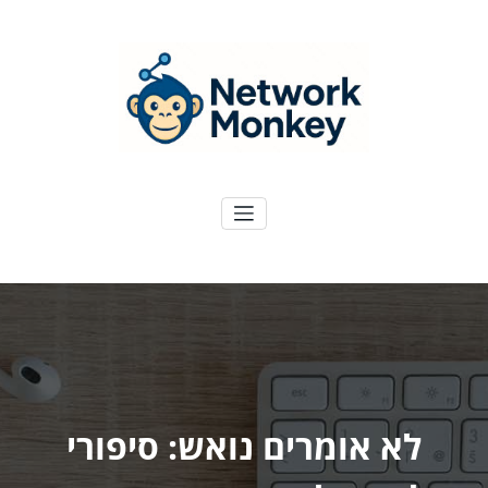
ילוג
תוכן
NetworkMoney
דיגיטל ועוד
לא אומרים נואש: סיפורי