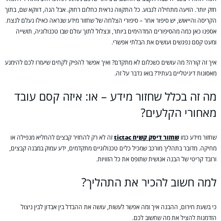
חזק יותר. הזיעה מתחילה לנבוע. כל התקווה נראית כחלום רחוק. אבל הנה, דווקא שם, בתוך
הקריסה והייאוש, יש סיפור אחר – סיפורי הצלחה של שחזור מידע שנראה כאילו נעלם לנצח.
אספנו כאן כמה מהסיפורים המדהימים ביותר, ונצלול לתוך עולם שבו טכנולוגיה, תושייה
ומעט קסם נפגשים ועושים את הבלתי אפשרי.
איך זה קורה? מה עושים כשכלום לא מתקדם? ואיך אפשר להפיק לקחים שיעזרו לכם להימנע
מאסונות דיגיטליים בעתיד? בואו נדבר על זה.
מה זה בכלל שחזור מידע – או: איזה קסם עובד
מאחורי הקלעים?
שחזור מידע כמו
שחזור דיסק קשיח tictac
זה לא רק להחזיר קבצים להחליא מנפילה או
מחיקה. מדובר בתהליך מורכב שמכיל כלים טכנולוגיים מתקדמים, ידע עמוק במבנה קבצים,
ורובד קריטי של הבנה אנושית שתופס את כל הזוויות.
למה חשוב להכיר את התהליך?
כי בשעת חירום, ההבנה איך ומה אפשר לעשות, עושה את ההבדל בין אבדון לבין ניצול
הזדמנות להציל את מה שחשוב לכם.