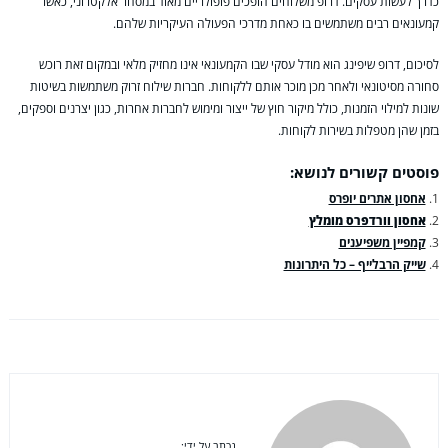
כדרך לעשות עסקים. דרופ משלוחים הופכים פופולריים מאוד במסחר אלקטרוני, כאשר
קמעונאים רבים משתמשים בו כאחת מדרכי הפעולה העיקריות שלהם.
לסיכום, דרופ שיפינג הוא מודל עסקי שבו הקמעונאי אינו מחזיק מלאי ובמקום זאת רוכש
סחורה מסיטונאי ולאחר מכן מוכר אותם ללקוחות. חברות שילוח זרוק משתמשות בשיטות
שונות למילוי הזמנות, כולל מיקור חוץ של ייצור ומימוש לחברות אחרות, כגון יצרנים וספקים,
בזמן שהן מטפלות בשירות לקוחות.
פוסטים קשורים לנושא:
אחסון אתרים יופרס
אחסון וורדפרס מומלץ
קמפיין משפיענים
שייק הרבלייף – כל היתרונות
נכתב על ידי: