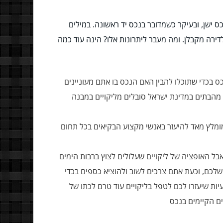
ס ישן, ובעיקר כשמדובר בנכס יד ראשונה. במילים
דירה מקבלן. ומה מעבר ליתרונות אלו? הינה עוד כמה
ס בכדי שתוכלו להבין האם הנכס בו אתם מעוניינים
 שלכם, או שאתם מעוניינים להמשיך ולחפש נכס אחר המתקרב לשלמות. חשוב שתבינו כי מעל 90% אחוז מהבתים במדינת ישראל סובלים מליקויים במבנה
ומומלץ מאד להיעזר באנשי מקצוע הבקיאים בכל תחום
אבל האופציה של ליקויים שעלולים לצוץ ברבות הימים
לכם, וכעת אתם צרכים לשוב ולהוציא כספים בכדי
ות שיעזרו לכם לטפל בליקויים עוד טרם לכתו של
ם הקיימים בנכס