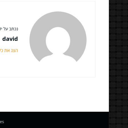
נכתב על ידי
david
הצג את כ
es