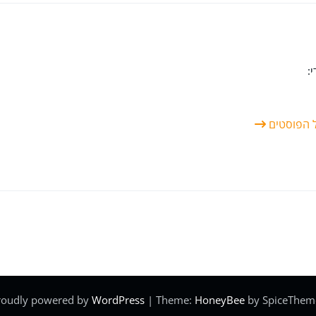
:
ל הפוסטים
roudly powered by
WordPress
| Theme:
HoneyBee
by SpiceThem