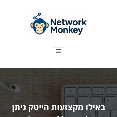
ילוג
תוכן
NetworkMoney
דיגיטל ועוד
באילו מקצועות הייטק ניתן