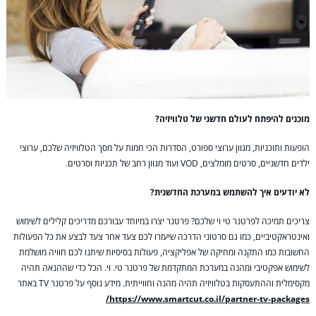
מוכנים להיפתח לעולם חדשני של טלוויזיה?
הופעות ותוכניות, מגוון ערוצי ספורט, הסדרות הכי חמות על מסך הטלוויזיה שלכם, ערוצי
ילדים חדשניים, סרטים מומלצים, VOD ועוד מגוון רחב של תכניות וסרטים.
לא יודעים איך להשתמש במערכת החדשנית?
צריכים תמיכה לפרטנר טי וי שלכם? פרטנר יצרו במיוחד עבורכם מדריכים קלילים לשימוש
ואינטראקטיביים, כמו גם סרטוני הדרכה שיעזרו לכם צעד אחר צעד לבצע את כל הפעולות
החשובות כמו התקנה ומחיקה של אפליקציה, פעולות בסיסיות שיתנו לכם חוויה מושלמת
לשימוש אפקטיבי ומהנה במערכת המתקדמת של פרטנר טי. וי. הכל כדי שההנאה תהיה
מקסימלית וההתעסקות בטלוויזיה תהיה מהנה וחווייתית. מידע נוסף על פרטנר TV באתר
https://www.smartcut.co.il/partner-tv-packages/