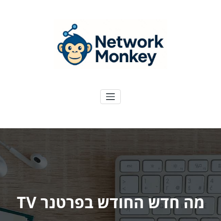
ילוג
תוכן
NetworkMoney
דיגיטל ועוד
מה חדש החודש בפרטנר TV