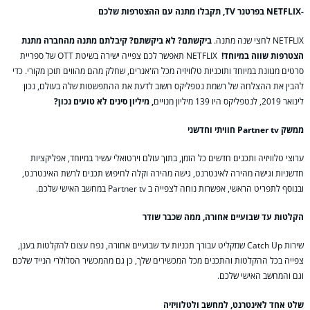
-NETFLIX
בפרטנר
TV
, תקבלו מתנה עם ההצטרפות שלכם
NETFLIX לחצי שנה מתנה.
ביקשתם? לא ביקשתם? קיבלתם מתנה מהחברה מתנת
הצטרפות שווה במיוחד!
NETFLIX תאפשר לכם צפייה ישירה בשיטת OTT של ספריית
סרטים מגוונת במיוחד ותוכניות טלוויזיה מכל הז'אנרים, שחלק מהם מהווים תוכן מקורי. כדי
להבין את ההצלחה של רשמת נטפליקס חשוב לדעת את ההתפשטות שלה בעולם, נכון
לינואר 2019, לנטפליקס היו 139 מיליון מנויים
, מיליון סינים לא טועים נכון?
ממשק
Partner tv
חוויתי וחדשני
ערוצי טלוויזיה ותכנים חדשים כל הזמן, בתוך עולם וירטואלי עשיר במיוחד, אפליקציות
חדשניות וגישה מהירה לאינטרנט, גישה מהירה וקלה לחיפוש תכנים לרשת האינטרנט,
ובנוסף לתפריט הראשי, אפשרות נוחה לצפייה ב Partner tv במחשב האישי שלכם.
הקלטות עד שבועיים אחורה, ממה שכבר שודר
שירות Catch Up שמקליט עבורך תכניות עד שבועיים אחורה, נפח עצום להקלטות בענן,
צפייה בכל ההקלטות והתכנים מכל המכשירים שלך, כן גם מהמכשיר הסלולרי הנייד שלכם
וגם והמחשב האישי שלכם.
שלט אחד לאינטרנט, למחשב ולטלוויזיה