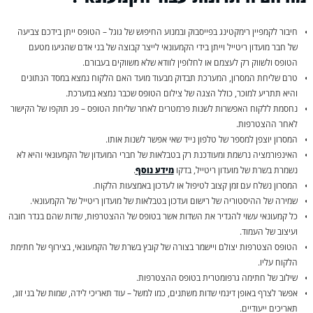
חיבור לקמפיין רימקטינג בפייסבוק ובמנוע החיפוש של גוגל – הטופס ייתן בידכם צביעה
של חבר מועדון ריטייל וייתן בידי הקמעונאי לייצר קבוצה של בני אדם שהגיעו מטעם
הטופס ולשווק רק לעצמם או לחלופין לוודא שלא משווקים בעבורם.
טרם שליחת המסרון, המערכת תבדוק מבעוד מועד האם הלקוח נמצא במסד הנתונים
והיא תתריע למוכר, כולל הצגה של צילום הטופס שכבר נמצא במערכת.
נחסמת ללקוח האפשרות לשנות פרמטרים לאחר שליחת הטופס – פג תוקפו של הקישור
לאחר ההצטרפות.
המסרון יוצפן למספר של טלפון נייד שאי אפשר לשנות אותו.
האינפורמציה נרשמת ומעודכנת רק בטבלאות של חברי המועדון של הקמעונאי והיא לא
נשמרת בשרת של מועדון ריטייל, בדקו
מידע נוסף
.
המסרון נשלח עם זמן קצוב לטיפול או לעדכון באמצעות הלקוח.
שמירה של ההיסטוריה של רישום ועדכון בטבלאות של מועדון ריטייל של הקמעונאי.
כל קמעונאי עשוי להגדיר את השדות אשר בטופס של ההצטרפות, שדות שהם בגדר חובה
ועיצוב של העמוד.
הטופס הצטרפות יצולם ויישמר בצורה של קובץ בשרת של הקמעונאי, בצירוף של חתימת
הלקוח עליו.
שילוב של חתימה גרפומטרית בטופס ההצטרפות.
אפשר לצרף באופן דינמי שדות משתנים, כמו למשל – עוד תאריכי לידה, שמות של בני זוג,
תאריכים ייעודיים.