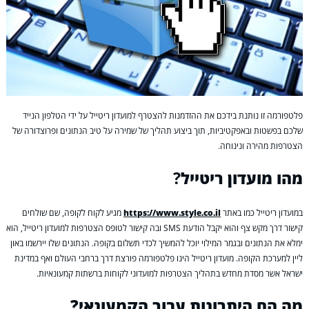
פלטפורמה זו נותנת בידכם את ההזדמנות להצטרף למועדון ריטייל על ידי הטלפון הנייד
שלכם בפשטות ובאפקטיביות, תוך ביצוע תהליך של שמירה על טיב הנתונים ופרוצדורה של
הצטרפות מהירה ונינוחה.
מהו מועדון ריטייל
?
במועדון ריטייל כמו באתר
https://www.style.co.il
מגיע לקוח לקופה, שם שולחים
קישור דרך מקש צף והוא יקבל הודעת SMS ובה קישור לטופס הצטרפות למועדון ריטייל, הוא
ימלא את הנתונים ובגמר המילוי יוכל להמשיך לכדי תשלום בקופה. הנתונים שלו יירשמו באון
ליין למערכת הקופה. מועדון ריטייל הינו פלטפורמה פורצת דרך ברחבי העולם ואף במדינת
ישראל אשר מסדת מחדש בתהליך הצטרפות למועדוני לקוחות ברשתות קמעונאיות.
מה הם היתרונות עבור הקמעונאי?