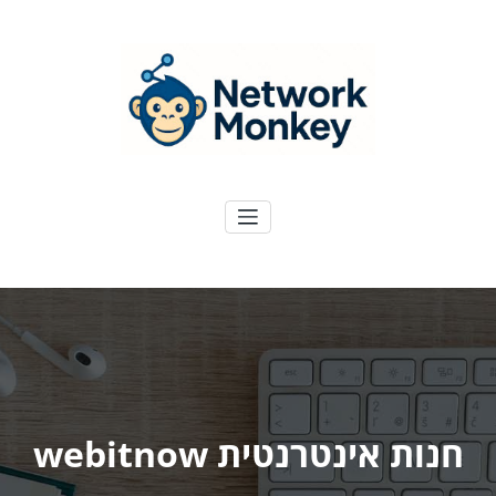
ילוג
תוכן
NetworkMoney
דיגיטל ועוד
חנות אינטרנטית webitnow