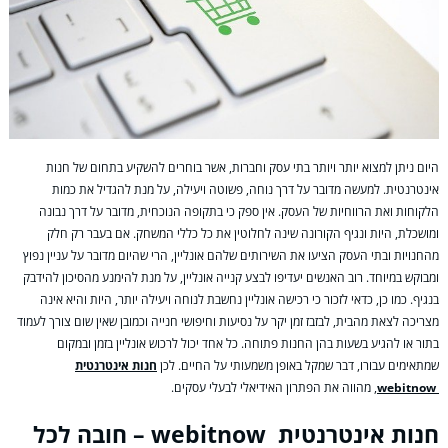
היום ניתן למצוא יותר ויותר בתי עסק וחברות, אשר בוחרים להשקיע בתחום של חנות
אינטרנטית. למעשה מדובר על דרך נוחה, פשוטה ויעילה, על מנת להגדיל את כמות
הלקוחות ואת הרווחיות של העסק. אין ספק כי בתקופה הנוכחית, מדובר על דרך נבונה
ומושכלת, היות ונגיף הקורונה שינה לחלוטין את כל כללי המשחק. אם בעבר רק חלק
מהחנויות ובתי העסק הציעו את השירותים שלהם אונליין, הרי שהיום מדובר על עניין נפוץ
ומבוקש במיוחד. רוב האנשים יעדיפו לבצע קנייה אונליין, על מנת להימנע מהסיכון להידבק
בנגיף. כמו כן, כדאי לזכור כי רכישה אונליין נחשבת לנוחה ויעילה יותר, היות והיא אינה
מצריכה לצאת מהבית, לבזבז זמן יקר על נסיעות וחיפושי חנייה וכמובן שאין שום צורך לעמוד
בתור או להגיע בשעות בהן החנות פתוחה. כל אחד יכול לרכוש אונליין בזמן ובמקום
שמתאימים עבורו, דבר שמקל באופן משמעותי על החיים. לכן
חנות אינטרנטית
webitnow
, מהווה את הפתרון האידיאלי לבעלי עסקים.
חנות אינטרנטית webitnow – חובה לכל