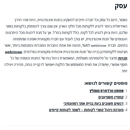
עסק
כאמור, היום כל עסק וכל חברה חייבים להשקיע בחנות אינטרנטית, היות וזוהי הדרך
האידיאלית ביותר להגיע ללקוחות מכל חלקי הארץ. אין שום צורך להסתפק בלקוחות באזור
שלכם, היות וניתן להגיע לכל לקוח, כולל לקוחות בחו"ל. אך על מנת ליהנות מכל היתרונות
העצומים של חנות אינטרנטית, יש צורך לעבוד עם חברה מקצועית ואמינה שמתמחה
בתחום. חברת webitnow למשל, מהווה את אחת החברות המוכרות והמנוסות ביותר, אשר
מציעות ללקוחותיהן בנייה של חנות אינטרנטית איכותית ומקצועית בוורדפרס.
webitnow
חנויות
מדובר על פלטפורמה מושלמת, המאפשרת ניהול נוח של החנות והוספה של כל
תוסף אפשרי, שישדרג את חווית המשתמש של הלקוח ויאפשר לו קנייה נוחה, מהירה ויעילה
יותר.
פוסטים קשורים לנושא:
אחסון וורדפרס מומלץ
קמפיין משפיענים
דגשים חשובים בעת בניית אתר רספונסיבי
מערכת ניהול קשרי לקוחות – לשמר לקוחות קיימים