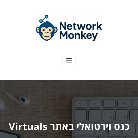
ילוג
תוכן
NetworkMoney
דיגיטל ועוד
כנס וירטואלי באתר Virtuals