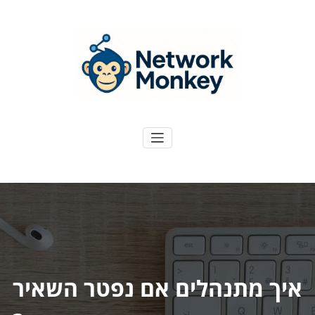
ילוג
תוכן
NetworkMoney
דיגיטל ועוד
איך מתנהלים אם נפטר השאיר