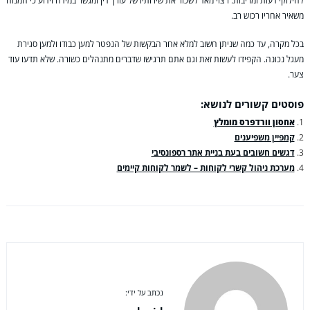
לחילוקי דעות ומריבות. רצוי מאד לשכור את שירותיו של עורך דין ומגשר במידה וידוע כי המנוח
משאיר אחריו רכוש רב.
בכל מקרה, עד כמה שניתן חשוב למלא אחר הבקשות של הנפטר למען כבודו ולמען סגירת
מעגל נכונה. הקפידו לעשות זאת וגם אתם תרגישו שדברים מתנהלים כשורה. שלא תדעו עוד
צער.
פוסטים קשורים לנושא:
אחסון וורדפרס מומלץ
קמפיין משפיענים
דגשים חשובים בעת בניית אתר רספונסיבי
מערכת ניהול קשרי לקוחות – לשמר לקוחות קיימים
נכתב על ידי: