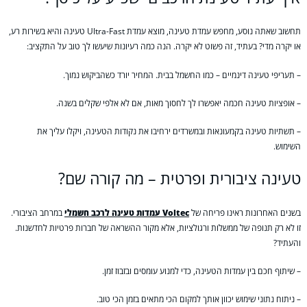
תחשוב שאתה נוסע, מחפש עמדת טעינה, מוצא עמדת Ultra-Fast טעינה והיא בשירות רע,
או יקרה מדי? בעתיד, זה פשוט לא יקרה. הנה כמה רעיונות שיעשו לך טוב על התקציב:
– תעריפי טעינה דינמיים – כמו החשמל בבית. המחיר יורד כשהביקוש נמוך.
– אופציות טעינה חכמה יאפשרו לך לחסוך מאות, אם לא אלפי שקלים בשנה.
– תשתיות טעינה בקמעונאות ובמשרדים ירחיבו את נקודות הטעינה, ויקלו עליך את
השימוש.
טעינה ציבורית ופרטית – מה קורה שם?
בשנים האחרונות ראינו פריחה של
Voltec עמדות טעינה לרכב חשמלי
במרחב הציבורי.
זו לא רק תנופה של ממשלות ורגולציות, אלא מקור ההשראה של חברות פרטיות לחדשנות.
והעתיד?
– שיתוף חכם בין עמדות הטעינה, כדי למנוע עומסים ובזבוז זמן.
– ניתוח נתוני שימוש יכוון אותך למקום הכי מתאים בזמן הכי טוב.