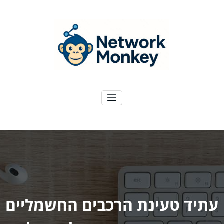
ילוג
תוכן
NetworkMoney
דיגיטל ועוד
עתיד טעינת הרכבים החשמליים