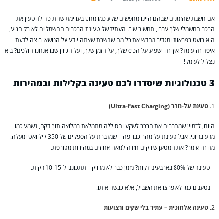
אם חשבת שהזמנים שבהם היינו מחפשים שקע כמו מחט בערימת שחת כדי להטעין את
הרכב החשמלי שלך עברו, תחשוב שוב. העתיד של טעינת הרכבים החשמליים לא רק הגיע,
הוא בועט בפראות ומגדיר מחדש את כל מה שחשבת שאתה יודע על הנושא. רוצה לדעת
איפה זה עומד? איך זה ישפיע על הכיס שלך, על הזמן שלך, ועל הכיוון שבו אנחנו הולכים? בוא
נצלול לעומק!
3 טכנולוגיות שיסדרו לכם טעינה בקלילות ובמהירות
טעינת על-מהר (Ultra-Fast Charging)
היום, לדמיין שמחברים את הרכב לשקע והסוללה מתמלאת במלואה תוך דקה, נשמע כמו
מדע בדיוני. אבל טעינת על-מהר כבר פה – שמדברת על הספקים של 350 קילוואט ומעלה.
מה זה אומר? את המטען שורקים חזרה למאה אחוזים במהירות מטורפת.
– טעינה של 80% בארבעים דקות? מזמן כבר לא מדויק – תתכוננו ל-10-15 דקות.
– נטענים כמו לא פרצו את השביל, אלא כבשה אותו.
טעינה אלחוטית – עתיד בלי שקים ורצועות