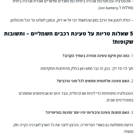
– אינטגרציה עם מערכות אנרגיה ביתיות כמו פאנלים סולאריים ואגירת אנרגיה ביתית
(סוללות ל-ion battery).
– יכולת לטעון את הרכב בזמן שהחשמל הכי זול או ירוק, וכמובן לשלוט על הכל מהטלפון.
5 שאלות טריות על טעינת רכבים חשמליים – ותשובות
שקופות!
כמה זמן תיקח טעינה מהירה בעתיד הקרוב?
תוך 10-15 דק'. נכון, זה כבר ממש כאן בחלק מהתחנות מתקדמות.
האם טעינה אלחוטית תתאים לכל סוגי הרכבים?
הטכנולוגיה מתפתחת כדי להיות אוניברסלית, וכבר היום יש אבטיפוסים שתומכים
בסטנדרטים שונים.
האם תחנות טעינה ציבוריות יהיו יותר זמינות בפריפריה?
הרשת מתמלאת גם באזורי הפריפריה, והרצון לחבר את כל הארץ לאנרגיה נקייה חזק
מתמיד.