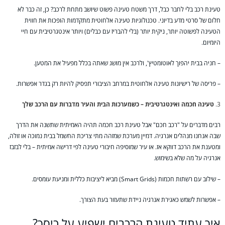
טעינת רכב בלי לחבר כבל, דרך משטח טעינה פשוט שיושב מתחת לרכב? כן, זה כבר לא
חלום של סרטי מדע בדיוני. טכנולוגיות טעינה אלחוטית מתקדמות הופכות את חווית
הטעינה לפשוטה יותר, ניקית יותר (בלי להבריז עם כבלים) ויותר אינטגרטיבית עם חיי
היומיום.
– חניה בבית יהפוך לאוטומטיץ', ולרכב אין מושג שאתה בכלל מפעיל את המטען.
– פריסה של רישיונות טעינה אלחוטית במרחב הציבורי תפסיק להיות רק בגדר אפשרות.
טעינה חכמה ואינטגרטיבית – כשמערכות הבית והעיר מדברות עם הרכב שלך
רבים מדברים על "רכב חכם" אבל טעינת רכב חכמה תהיה האמיתית שתשנה את הדרך
שבה אנחנו מנהלים אנרגיה. דמיין מערכת שמזהה מתי צריכת החשמל בבית נמוכה או זולה,
ומטענת את הרכב דווקא אז. או עיר שמוסיפה חיבורי טעינה לפי דרישה אמיתית – בלי לבזבז
אנרגיה על מה שלא בשימוש.
– שילוב עם רשתות חכמות (Smart Grids) מביא ליציבות כללית ומניעת עומסים.
– אפשרות לשמש כאגירת אנרגיה ניידת שתעזור בעת הצורך.
איך עתיד טעינת הרכבים ישפיע על כיסך?