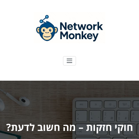
ילוג
תוכן
NetworkMoney
דיגיטל ועוד
חוקי חזקות – מה חשוב לדעת?