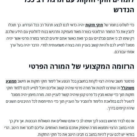
הנדרש
כדי לשלוט בחומר של
חוקי חזקות
יהיה כדאי לכם לבצע תרגול רב ככל הנדרש. כך תוכלו
להבין את כל החומר הרלוונטי בצורה מאוד מעמיקה ותרגישו בנוח לחלוטין עם הידע שלכם.
רק שימו לב כי אתם סבלניים עם כך וזאת כאשר אתם יודעים לבחור במורה פרטי אשר יהיה
מסוגל לסייע לכם ולהיות קשוב בעניין הזה בצורה משמעותית למדי. הדבר יהיה בעל ערך
אמתי עבורכם.
הרזומה המקצועי של המורה הפרטי
פרמטר חשוב שיהיה רצוי לקחת בחשבון בכל הנוגע אל לימוד חוקי חזקות או חישוב
ממוצע
משוקלל
זה שתרצו לפנות אל מורה פרטי שיהיה קשוב אליכם ויוכל לסייע לכם ללמוד חוקי
חזקות תוך כדי שהוא מבין כל פרט קטן שיהיה קשור לעניין הזה. מורה מיומן יהיה מסוגל
להועיל לכם במלאכת הלימוד ולהסביר על העניין תוך כדי התייחסות לכל ההיבטים השונים
שיהיו קיימים בדרך.
אז נסו לברר מראש בנוגע לכך ושימו לב כי אתם שואלים את השאלות הנכונות. אך ורק כך
תהיו במצב הרצוי ותמצאו מורה שיספק אתכם ובמאת האחוזים. עליכם לזכור זאת היטב. הרי
בוודאי יש לכם עניין להיות במצב בו תבינו היטב את כל חוקי החזקות.