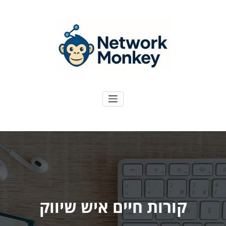
ילוג
תוכן
NetworkMoney
דיגיטל ועוד
קורות חיים איש שיווק