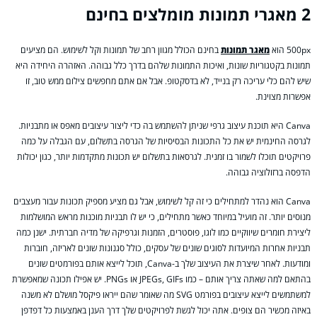
2 מאגרי תמונות מומלצים בחינם
500px הוא
מאגר תמונות
בחינם הכולל מגוון רחב של תמונות וקל לשימוש. הם מציעים
תמונות בקטגוריות שונות, ואיכות התמונות שלהם בדרך כלל גבוהה. האזהרה היחידה היא
שיש להם כלי עריכה רק בנייד, לא בדסקטופ. אבל אם אתם מחפשים צילום ממש טוב, זו
אפשרות מצוינת.
Canva היא תוכנת עיצוב גרפי שניתן להשתמש בה כדי ליצור עיצובים מאפס או מתבניות.
לגרסה החינמית יש את כל התכונות הבסיסיות של הגרסה בתשלום, עם הגבלה על כמה
פרויקטים תוכלו לשמור בו זמנית. לגרסאות בתשלום יש תכונות מתקדמות יותר, כגון יכולות
הדפסה ברזולוציה גבוהה.
Canva הוא נהדר למתחילים כי זה קל לשימוש, אבל גם מציע מספיק תכונות עבור מעצבים
מנוסים יותר. זה מועיל במיוחד כאשר מתחילים, כי יש לו תבניות מוכנות מראש המושלמות
ליצירת חומרים שיווקיים כמו לוגו, פוסטרים, הזמנות וגרפיקה של מדיה חברתית. ישנן כמה
תבניות אחרות המיועדות לסוגים שונים של עסקים, כולל סגנונות שונים לאריזה, חוברות
ומודעות. לאחר שיצרת את העיצוב שלך ב-Canva, תוכל לייצא אותם בפורמטים שונים
בהתאם למה שאתה צריך אותם – כמו JPEGs, GIFs או PNGs. יש אפילו תכונה שמאפשרת
למשתמשים לייצא עיצובים בפורמט SVG מה שאומר שהם ייראו פיקסל מושלם לא משנה
באיזה מכשיר הם צופים. אתה יכול לגשת לפרויקטים שלך דרך הענן באמצעות כל דפדפן