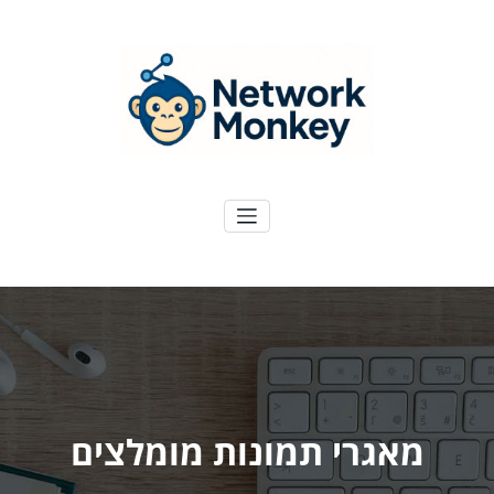
ילוג
תוכן
NetworkMoney
דיגיטל ועוד
מאגרי תמונות מומלצים