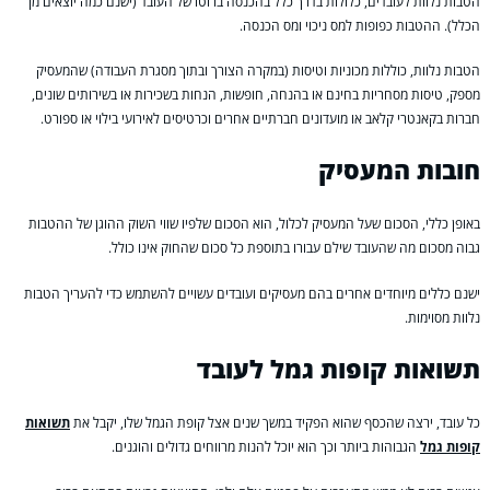
הטבות נלוות לעובדים, כלולות בדרך כלל בהכנסה ברוטו של העובד (ישנם כמה יוצאים מן
הכלל). ההטבות כפופות למס ניכוי ומס הכנסה.
הטבות נלוות, כוללות מכוניות וטיסות (במקרה הצורך ובתוך מסגרת העבודה) שהמעסיק
מספק, טיסות מסחריות בחינם או בהנחה, חופשות, הנחות בשכירות או בשירותים שונים,
חברות בקאנטרי קלאב או מועדונים חברתיים אחרים וכרטיסים לאירועי בילוי או ספורט.
חובות המעסיק
באופן כללי, הסכום שעל המעסיק לכלול, הוא הסכום שלפיו שווי השוק ההוגן של ההטבות
גבוה מסכום מה שהעובד שילם עבורו בתוספת כל סכום שהחוק אינו כולל.
ישנם כללים מיוחדים אחרים בהם מעסיקים ועובדים עשויים להשתמש כדי להעריך הטבות
נלוות מסוימות.
תשואות קופות גמל לעובד
כל עובד, ירצה שהכסף שהוא הפקיד במשך שנים אצל קופת הגמל שלו, יקבל את
תשואות
קופות גמל
הגבוהות ביותר וכך הוא יוכל להנות מרווחים גדולים והוגנים.