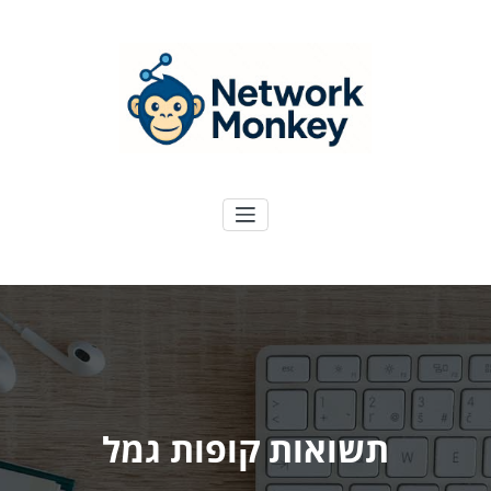
ילוג
תוכן
NetworkMoney
דיגיטל ועוד
תשואות קופות גמל