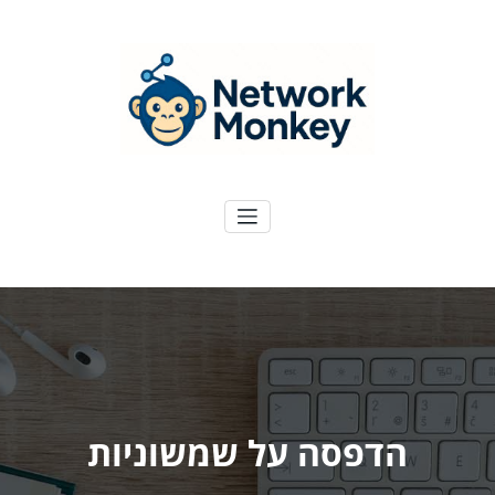
ילוג
תוכן
NetworkMoney
דיגיטל ועוד
הדפסה על שמשוניות