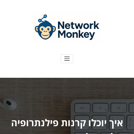
ילוג
תוכן
NetworkMoney
דיגיטל ועוד
איך יוכלו קרנות פילנתרופיה