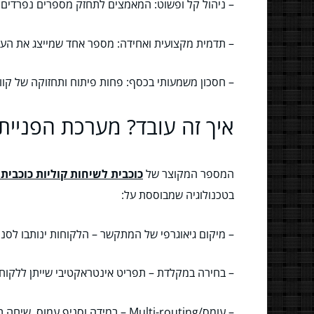
– ניהול קל ופשוט: המאמצים לתחזק מספרים נפרדים
– תדמית מקצועית ואחידה: מספר אחד שמייצג את הע
– חסכון משמעותי בכסף: פחות פיתוח ותחזוקה של קווי 
איך זה עובד? מערכת הפניית
המספר המקוצר של
כוכבית לשיחות קוליות כוכבית 
בטכנולוגיה שמבוססת על:
– מיקום גיאוגרפי של המתקשר – הלקוחות ינותבו לסנ
– בחירה במקלדת – תפריט אינטראקטיבי שייתן ללקוח 
– עומס/Multi-routing – במידה וסניף עמוס, שיחה תנותב לסניף אחר או מוקד זמין.