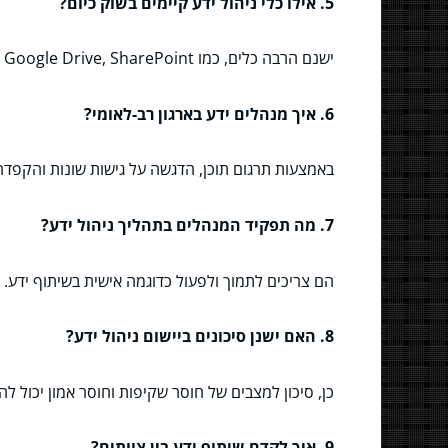
5. אילו כלי ניהול ידע קיימים בשוק כיום?
ישנם הרבה כלים, כמו Google Drive, SharePoint ומערכות ניהול ידע ייחודיות.
6. איך מנהלים ידע בארגון רב-לאומי?
באמצעות תרגום תוכן, הדגשה על גישות שונות והקפד
7. מה תפקיד המנהלים בתהליך ניהול ידע?
הם צריכים לתמוך ולפעול כדוגמה אישית בשיתוף ידע.
8. האם ישנן סיכונים ביישום ניהול ידע?
כן, סיכון למצבים של חוסר שקיפות וחוסר אמון יכול ל
9. איך לקדם שיתוף ידע בין צוותים?