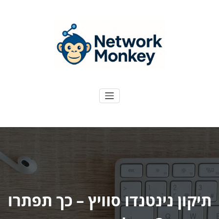
ילוג
תוכן
NetworkMoney
דיגיטל ועוד
תיקון נינטנדו סוויץ – כך תפתרו