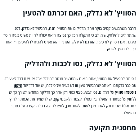
הסוויץ' לא נדלק, האם זכרתם להטעין
הרבה משתמשים קמים בוקר אחד, מדליקים את הסוויץ והנה, המכשיר לא נדלק. לפני
שמתחילים להילחץ, שימו לב כי התקלה הכל כך נפוצה הזאת יכולה להיות פשוט בעיה חוסר
טעינה. אם הסוויץ לא טעון, הוא גם לא ידלק. הפתרון הוא פשוט להניח לו להיטען ורק אחר
כך – להמשיך לשחק.
הסוויץ' לא נדלק, נסו לכבות ולהדליק
ניסיתם להפעיל את הסוויץ, אתם רואים שהמכשיר מנסה להידלק אבל אז, שום דבר לא עובד.
אם כבר בדקתם וראיתם שהמכשיר טעון וזו לא בעיה של סוללה, יש עוד דרך של
תיקון
נינטנדו סוויץ
על המקום. נסו לבצע כיבוי כפוי ורק אחר כך הדלקה מחודש. לצורך כך יש
ללחוץ על כפתור ההפעלה בקונסולה עצמה (לא בגוי קון). יש להשאיר את הכפתור לחוץ
יותר מ-10 שניות ורק לאחר מכן לעזוב. לאחר מכן, לחצו לחיצה רגילה וקצרה על כפתור
ההפעלה.
מחסנית תקועה