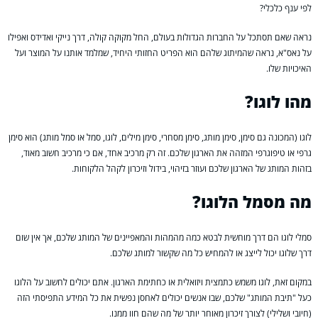
לפי ענף כלכלי?
נראה שאם תסתכל על החברות הגדולות בעולם, החל מקוקה קולה, דרך נייקי ואדידס ואפילו
על נאס"א, נראה שהמיתוג שלהם הוא הפריט החזותי היחיד, שמלמד אותנו על המוצר ועל
האיכויות שלו.
מהו לוגו?
לוגו (המכונה גם סימן, סימן מותג, סימן מסחרי, סימן מילים, לוגו, סמל או סמל מותג) הוא סימן
גרפי או טיפוגרפי המזהה את הארגון שלכם. זה רק מרכיב אחד, אם כי מרכיב חשוב מאוד,
בזהות המותג של הארגון שלכם ועוזר בזיהוי, בידול וזיכרון לקהל הלקוחות.
מה מסמל הלוגו?
סמלי לוגו הם דרך מוחשית לבטא כמה מהמהות והמאפיינים של המותג שלכם, אך אין שום
דרך שלוגו יכול לייצג או להמחיש כל מה שקשור למותג שלכם.
במקום זאת, לוגו משמש כתמצית ויזואלית או כחתימת הארגון. אתם יכולים לחשוב על הלוגו
כעל "תיבת המותג" שלכם, שבו אנשים יכולים לאחסן נפשית את כל המידע התפיסתי הזה
(חיובי ושלילי) לצורך זיכרון מאוחר יותר של מה שהם חוו ממנו.