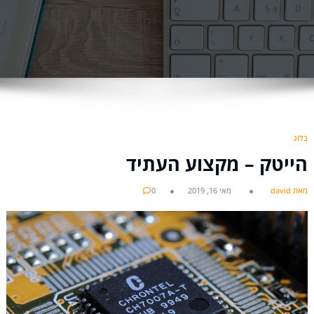
בלוג
הייטק – מקצוע העתיד
מאת david
מאי 16, 2019
0