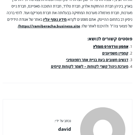
בארץ, ביניהן חברת ההחזקות אלרון, חברת טלרד, חברת התוכנה סאפיינס, חברת נייס
מערכות, חברת פורמולה מערכות המחזיקה בבעלותה את חברת מטריקס ועוד. לרמי ברכה
ניסיון רב בתחום ההייטק. אתם מוזמנים לקרוא
מידע נוסף עליו
באתר של אגודת הידידים
של פצועי צה"ל ולהיכנס לאתר שלו:
https://ramiberacha.business.site/
פוסטים קשורים לנושא:
אחסון וורדפרס מומלץ
קמפיין משפיענים
דגשים חשובים בעת בניית אתר רספונסיבי
מערכת ניהול קשרי לקוחות – לשמר לקוחות קיימים
נכתב על ידי:
david