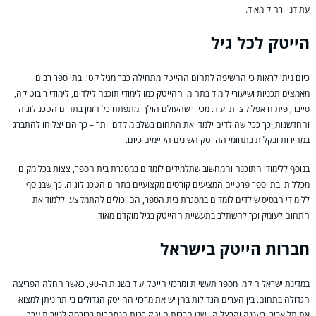
עתידני ורחוק מאוד.
הייטק לכל גיל
כיום ניתן לראות כי החשיפה לתחום ההייטק מתחילה כבר מגיל קטן. בתי ספר רבים
מאמצים תכניות ושיעורי לימוד בתחומי ההייטק כמו לימודי תוכנה לילדים, לימודי רובוטיקה,
סייבר, פיתוח אפליקציות ועוד. מכיוון שהעולם הולך ומתפתח כל הזמן בתחום הטכנולוגיה
והחדשנות, כך ככל שהילדים ילמדו את התחום בשלב מוקדם יותר – כך הם יצליחו להתברג
במהירות ובקלות בתחומי ההייטק השונים הקיימים כיום.
בנוסף ללימודי התוכנה והמחשוב שתלמידים לומדים במסגרת בית הספר, צצות בכל מקום
מכללות ובתי ספר פרטיים המציעים קורסים מקצועיים בתחום הטכנולוגיה. כך שבנוסף
ללימודי הבסיס שילדים לומדים במסגרת בית הספר, הם יכולים להתמקצע וללמוד את
התחום לעומק וכך להשתלב בתעשיית ההייטק בגיל מוקדם מאוד.
חברות הייטק בישראל
במדינת ישראל הוקמו מספר תעשיות ומרכזי הייטק עוד בשנות ה-90, כאשר החלה הפריצה
הגדולה בתחום. בין הערים הגדולות בהן יש את מרכזי ההייטק הגדולים ביותר ניתן למצוא
את תל אביב, רעננה והרצליה. ישנן חברות הייטק רבות הנסחרות בבורסה לניירות ערך