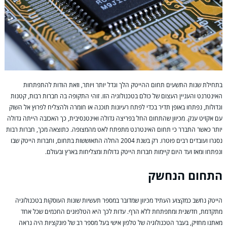
בתחילת שנות התשעים תחום ההייטק הלך וגדל יותר ויותר, וזאת הודות להתפתחות
האינטרנט והעניין העצום של כולם בטכנולוגיה הזו. זוהי התקופה בה חברות רבות, קטנות
וגדולות, נפתחו באופן תדיר בכדי לפתח רעיונות תוכנה או חומרה ולהצליח לפרוץ אל השוק
עם אקזיט ענק. מכיוון שהתחום החל בפריצה גדולה ואינטנסיבית, כך האכזבה הייתה גדולה
יותר כאשר התברר כי תחום האינטרנט מתפתח לאט מהמצופה. כתוצאה מכך, חברות רבות
נסגרו ועובדים רבים פוטרו. רק בשנת 2004 החלה התאוששות בתחום, וחברות הייטק שבו
ונפתחו ומאז ועד היום קיימות חברות הייטק גדולות ומצליחות בארץ ובעולם.
התחום הנחשק
הייטק נחשב כמקצוע העתיד מכיוון שמדובר במספר תעשיות שונות העוסקות בטכנולוגיה
מתקדמת, חדשנית ומתפתחת ללא הרף. עדות לכך היא הטלפונים החכמים שכל אחד
מאתנו מחזיק, בעבר הטכנולוגיה של טלפון אישי בעל מספר רב של פונקציות היה נראה