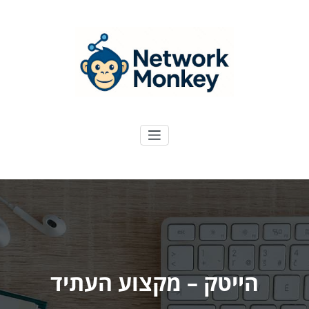
ילוג
תוכן
NetworkMoney
דיגיטל ועוד
הייטק – מקצוע העתיד