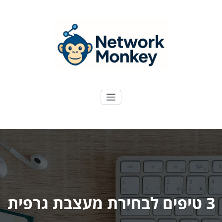
ילוג
תוכן
NetworkMoney
דיגיטל ועוד
3 טיפים לבחירת מעצבת גרפית