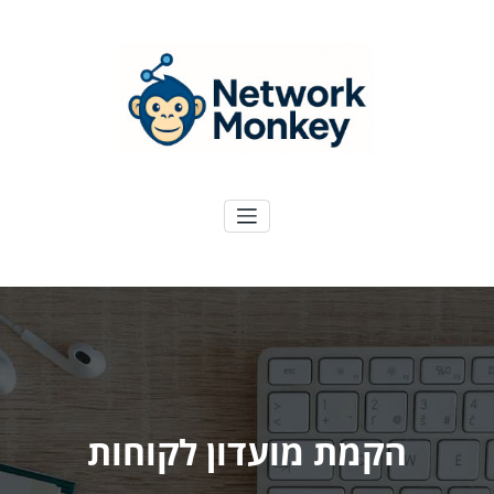
ילוג
תוכן
NetworkMoney
דיגיטל ועוד
הקמת מועדון לקוחות