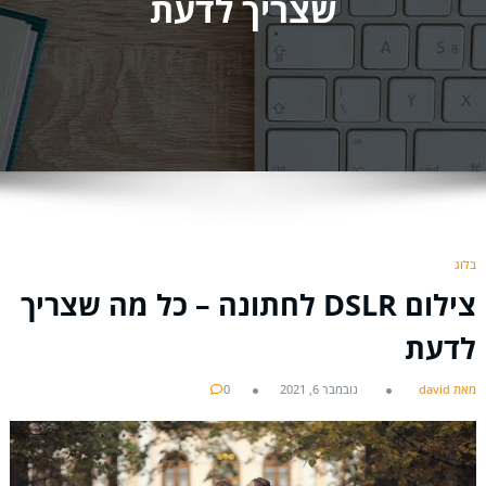
שצריך לדעת
בלוג
צילום DSLR לחתונה – כל מה שצריך
לדעת
מאת david
נובמבר 6, 2021
0