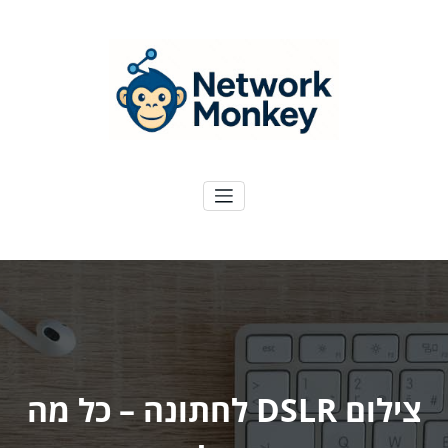
ילוג
תוכן
NetworkMoney
דיגיטל ועוד
צילום DSLR לחתונה – כל מה