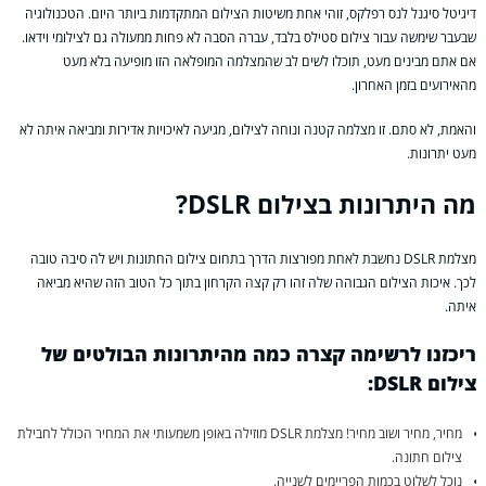
דיגיטל סיגנל לנס רפלקס, זוהי אחת משיטות הצילום המתקדמות ביותר היום. הטכנולוגיה
שבעבר שימשה עבור צילום סטילס בלבד, עברה הסבה לא פחות ממעולה גם לצילומי וידאו.
אם אתם מבינים מעט, תוכלו לשים לב שהמצלמה המופלאה הזו מופיעה בלא מעט
מהאירועים בזמן האחרון.
והאמת, לא סתם. זו מצלמה קטנה ונוחה לצילום, מגיעה לאיכויות אדירות ומביאה איתה לא
מעט יתרונות.
מה היתרונות בצילום DSLR?
מצלמת DSLR נחשבת לאחת מפורצות הדרך בתחום צילום החתונות ויש לה סיבה טובה
לכך. איכות הצילום הגבוהה שלה זהו רק קצה הקרחון בתוך כל הטוב הזה שהיא מביאה
איתה.
ריכזנו לרשימה קצרה כמה מהיתרונות הבולטים של
צילום DSLR:
מחיר, מחיר ושוב מחיר! מצלמת DSLR מוזילה באופן משמעותי את המחיר הכולל לחבילת
צילום חתונה.
נוכל לשלוט בכמות הפריימים לשנייה.