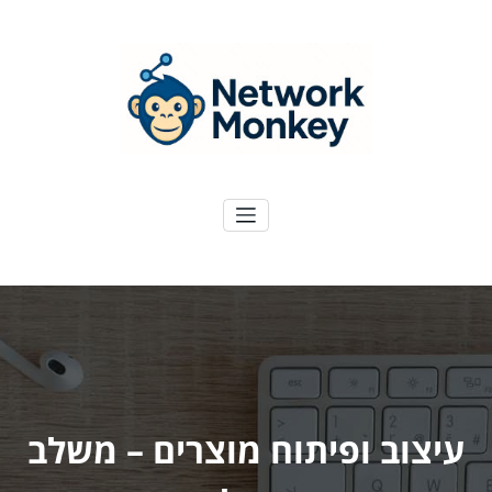
ילוג
תוכן
NetworkMoney
דיגיטל ועוד
עיצוב ופיתוח מוצרים – משלב