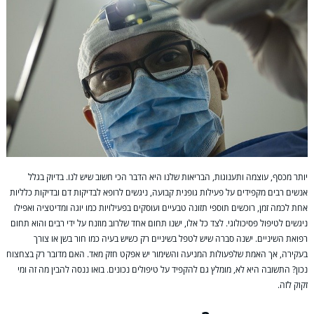
יותר מכסף, עוצמה ותענוגות, הבריאות שלנו היא הדבר הכי חשוב שיש לנו. בדיוק בגלל
אנשים רבים מקפידים על פעילות גופנית קבועה, ניגשים לרופא לבדיקות דם ובדיקות כלליות
אחת לכמה זמן, רוכשים תוספי תזונה טבעיים ועוסקים בפעילויות כמו יוגה ומדיטציה ואפילו
ניגשים לטיפול פסיכולוגי. לצד כל אלו, ישנו תחום אחד שלרוב מוזנח על ידי רבים והוא תחום
רפואת השיניים. ישנה סברה שיש לטפל בשיניים רק כשיש בעיה כמו חור בשן או צורך
בעקירה, אך האמת שלפעולות המניעה והשימור יש אפקט חזק מאד. האם מדובר רק בצחצוח
נכון? התשובה היא לא, מומלץ גם להקפיד על טיפולים נכונים. בואו ננסה להבין מה זה ומי
זקוק לזה.