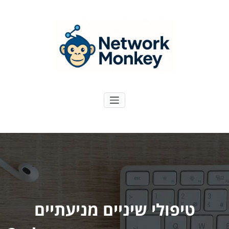
ילוג
תוכן
NetworkMoney
דיגיטל ועוד
טיפולי שיניים מניעתיים