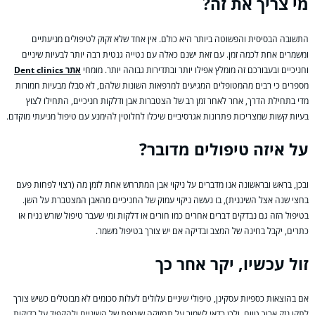
מי צריך את זה?
התשובה הבסיסית והפשוטה ביותר היא כולם. אין אחד שלא זקוק לטיפולים מניעתיים
ומשמרים אחת לכמה זמן. עם זאת ישנם כאלה עם נטייה גנטית רבה יותר לבעיות שיניים
וחניכיים ובעבורכם זה מומלץ אפילו יותר ובתדירות גבוהה יותר. מומחי
אתר Dent clinics
מספרים כי רבים מהמטופלים המגיעים למרפאות השונות שלהם, לא סבלו מבעיות חמורות
מדי בתחילת הדרך, אחר לאחר זמן רב של הצטברות אבן ודלקות חניכיים, התחילו לצוץ
בעיות קשות שמצריכות פתרונות אגרסיביים שיכלו לחלוטין להימנע עם טיפול מניעתי מוקדם.
על איזה טיפולים מדובר?
ובכן, בראש ובראשונה אנו מדברים על ניקוי אבן המתרחש אחת לזמן מה (רצוי לפחות פעם
בחצי שנה אצל השיננית), בו נעשה ניקוי עמוק של החניכיים מהאבן המצטברת על השן.
בטיפול הזה גם נבדקים דברים אחרים כמו חורים או דלקות ומי שעבר טיפול שורש נניח או
כתרים, יקבל בחינה של המצב ובדיקה אם יש צורך בטיפול משמר.
זול עכשיו, יקר אחר כך
אם בהוצאות כספיות עסקינן, טיפולי שיניים עלולים לעלות סכומים לא מבוטלים כשיש צורך
לתקן נזק ארוך טווח, ולכן כדאי לשמור על תחזוקה שוטפת של השיניים ולהקפיד על בדיקות