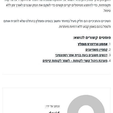
תקופתיות, כדי להימנע מטיפולים יקרים וקשים כדי לשקם את הנזק שנגרם לאורך זמן ללא
טיפול.
השיניים והחניכיים הם חליק פעיל במיוחד וחשוב בגופינו ומומלץ בהחלט שלא להזניח אותם
ולטפל בהם באופן קבוע ללא דחיות מיותרות.
פוסטים קשורים לנושא:
אחסון וורדפרס מומלץ
קמפיין משפיענים
דגשים חשובים בעת בניית אתר רספונסיבי
מערכת ניהול קשרי לקוחות – לשמר לקוחות קיימים
נכתב על ידי:
david