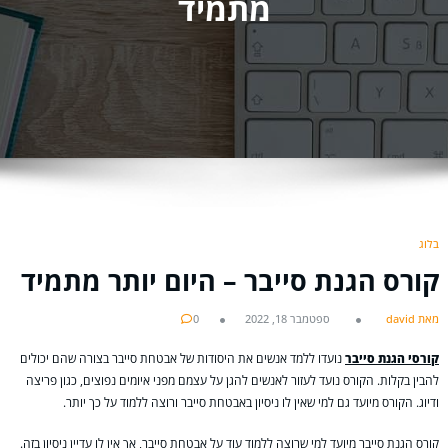
מתמיד
בלוג
קורס הגנת סייבר – היום יותר מתמיד
מאת david
ספטמבר 18, 2022
0
קורסי הגנת סייבר
נועדו ללמד אנשים את היסודות של אבטחת סייבר בצורה שהם יכולים
להבין בקלות. הקורס נועד לעזור לאנשים להגן על עצמם מפני איומים נפוצים, כגון פריצה
ודיוג. הקורס מיועד גם למי שאין לו ניסיון באבטחת סייבר ורוצה ללמוד על כך יותר.
קורס הגנת סייבר מיועד למי שרוצה ללמוד עוד על אבטחת סייבר, אך אין לו עדיין ניסיון בזה.