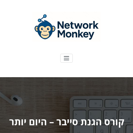
ילוג
תוכן
NetworkMoney
דיגיטל ועוד
קורס הגנת סייבר – היום יותר