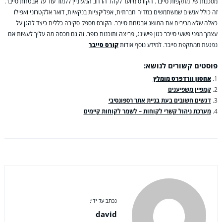
מסכנות של מתקפות סייבר. הקורס מיועד לקהל הרחב המעוניין ללמוד עוד על אבטחת סייבר.
זה כולל אנשים שמשתמשים במדיה חברתית, אפליקציות בנקאיות, דואר אלקטרוני ואפילו
כאלה שלא מכירים את המושג אבטחת סייבר. הקורס מספק סקירה כללית כיצד להגן על
עצמך מפני פשעי סייבר כגון פישינג, פריצה ותוכנות כופר. זה גם מכסה מה עליך לעשות אם
נפגעת ממתקפת סייבר. למידע נוסף אודות
קורס סייבר
פוסטים קשורים לנושא:
אחסון וורדפרס מומלץ
קמפיין משפיענים
דגשים חשובים בעת בניית אתר רספונסיבי
מערכת ניהול קשרי לקוחות – לשמר לקוחות קיימים
נכתב על ידי:
david