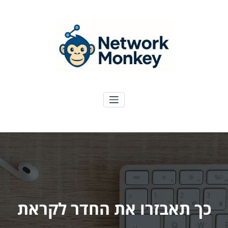
ילוג
תוכן
NetworkMoney
דיגיטל ועוד
כך תאבזרו את החדר לקראת