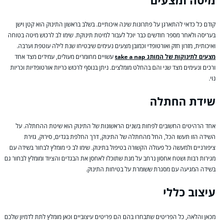
מיטה ומצעים
קודם כל כדאי להתארגן על פתרונות שינה איכותיים. בשלב בראשון התינוק הוא קטן וישן
בעריסה ולאחר מספר חודשים כבר יוכל לעבור למיטת תינוקת. שימו לב לרכוש מיטה בטוחה
ואיכותית, מזרון חזק ואורטופדי וכמובן מצעים נעימים שיבטיחו שנת לילה עוטפת וערבה.
מצעים לתינוקות של המותג take a nap
עשויים מחומרים מעולים, עמידים מצד אחד
ורכים ונעימים מצד שני והם בהחלט מומלצים. ניתן בנוסף לרכוש כריות אורטופדיות וכריות
נוי.
שידת החתלה
אחד הרהיטים החשובים לפחות בשנים הראשונות של התינוק הוא שיטת ההחתלה. על
השידה הזו תעשו הכל, החל מהחתלה של התינוק, דרך החלפת בגדים, סירוק, גזירת
ציפורניים ולמעשה כל פעולה הקשורה בטיפול בתינוק. שימו לב כי מומלץ לבחור בשידה עם
מגירות רבות ושטח אחסון נרחב על מנת שתוכלו לאחסן את הבגדים והציוד ומומלץ לבחור גם
בשידה המגיעה עם מסגרת ששומרת על בטיחות התינוק.
עיצוב כללי
מכאן והלאה, כל הפריטים שתבחרו בהם הם פריטים עיצוביים וכאן מומלץ לתת לדמיון שלכם