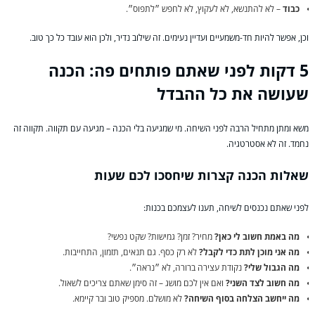
כבוד
– לא להתנשא, לא לעקוץ, לא לחפש ״לתפוס״.
וכן, אפשר להיות חד-משמעיים ועדיין נעימים. זה שילוב נדיר, ולכן הוא עובד כל כך טוב.
5 דקות לפני שאתם פותחים פה: הכנה
שעושה את כל ההבדל
משא ומתן מתחיל הרבה לפני השיחה. מי שמגיעה בלי הכנה – מגיעה עם תקווה. תקווה זה
נחמד. זה לא אסטרטגיה.
שאלות הכנה קצרות שיחסכו לכם שעות
לפני שאתם נכנסים לשיחה, תענו לעצמכם בכנות:
מה באמת חשוב לי כאן?
מחיר? זמן? גמישות? שקט נפשי?
מה אני מוכן לתת כדי לקבל?
לא רק כסף. גם תנאים, תזמון, התחייבות.
מה הגבול שלי?
נקודת עצירה ברורה, לא ״נראה״.
מה חשוב לצד השני?
ואם אין לכם מושג – זה סימן שאתם צריכים לשאול.
מה ייחשב הצלחה בסוף השיחה?
לא מושלם. מספיק טוב ובר קיימא.