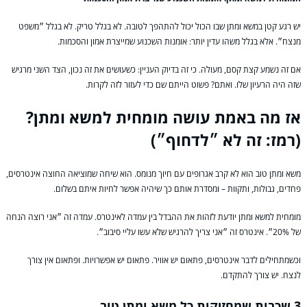
יש רגע קטן במשא ומתן שבו הכול יכול להתהפך לטובה. לא בגלל טריק. לא בגלל ״משפט
מנצח״. אלא בגלל משהו עדין יותר: אומנות השכנוע שמייצרת אמון והסכמות.
אם זה נשמע קצת קסם, מעולה. כי זה בדיוק העניין: כשעושים את זה נכון, הצד השני מרגיש
שזה היה הרעיון שלו. ואתם? פשוט הייתם שם כדי לעזור לזה לקרות.
אז מה באמת עושה מומחית למשא ומתן?
(רמז: זה לא ״לדחוף״)
משא ומתן טוב הוא לא קרב אגרופים עם חיוך מנומס. הוא שיחה שמוציאה החוצה אינטרסים,
פחדים, גבולות, ותקוות – ומסדרת אותם כך שיהיה אפשר לחיות איתם בשלום.
מומחית למשא ומתן יודעת לזהות את ההבדל בין עמדה לאינטרס. עמדה זה ״אני רוצה הנחה
של 20%״. אינטרס זה ״אני צריך להרגיש שלא עשו עליי סיבוב״.
וכשמתחילים לדבר אינטרסים, פתאום יש אוויר. פתאום יש אפשרויות. ופתאום אין צורך
לנצח. יש צורך להתקדם.
3 שכבות שמחזיקות כל משא ומתן טוב