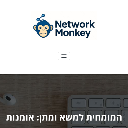
ילוג
תוכן
NetworkMoney
דיגיטל ועוד
המומחית למשא ומתן: אומנות