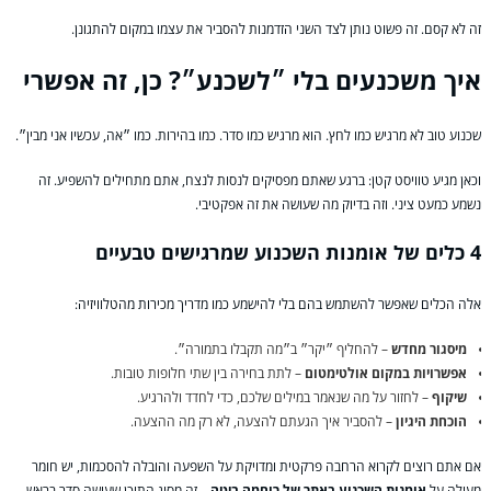
זה לא קסם. זה פשוט נותן לצד השני הזדמנות להסביר את עצמו במקום להתגונן.
איך משכנעים בלי ״לשכנע״? כן, זה אפשרי
שכנוע טוב לא מרגיש כמו לחץ. הוא מרגיש כמו סדר. כמו בהירות. כמו ״אה, עכשיו אני מבין״.
וכאן מגיע טוויסט קטן: ברגע שאתם מפסיקים לנסות לנצח, אתם מתחילים להשפיע. זה
נשמע כמעט ציני. וזה בדיוק מה שעושה את זה אפקטיבי.
4 כלים של אומנות השכנוע שמרגישים טבעיים
אלה הכלים שאפשר להשתמש בהם בלי להישמע כמו מדריך מכירות מהטלוויזיה:
מיסגור מחדש
– להחליף ״יקר״ ב״מה תקבלו בתמורה״.
אפשרויות במקום אולטימטום
– לתת בחירה בין שתי חלופות טובות.
שיקוף
– לחזור על מה שנאמר במילים שלכם, כדי לחדד ולהרגיע.
הוכחת היגיון
– להסביר איך הגעתם להצעה, לא רק מה ההצעה.
אם אתם רוצים לקרוא הרחבה פרקטית ומדויקת על השפעה והובלה להסכמות, יש חומר
מעולה על
אומנות השכנוע באתר של רוחמה ביטה
– זה מסוג התוכן שעושה סדר בראש