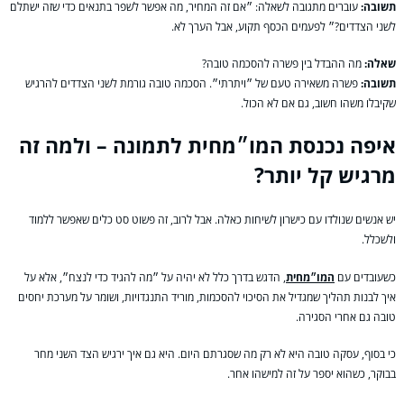
תשובה:
עוברים מתגובה לשאלה: ״אם זה המחיר, מה אפשר לשפר בתנאים כדי שזה ישתלם
לשני הצדדים?״ לפעמים הכסף תקוע, אבל הערך לא.
שאלה:
מה ההבדל בין פשרה להסכמה טובה?
תשובה:
פשרה משאירה טעם של ״ויתרתי״. הסכמה טובה גורמת לשני הצדדים להרגיש
שקיבלו משהו חשוב, גם אם לא הכול.
איפה נכנסת המו״מחית לתמונה – ולמה זה
מרגיש קל יותר?
יש אנשים שנולדו עם כישרון לשיחות כאלה. אבל לרוב, זה פשוט סט כלים שאפשר ללמוד
ולשכלל.
כשעובדים עם
המו״מחית
, הדגש בדרך כלל לא יהיה על ״מה להגיד כדי לנצח״, אלא על
איך לבנות תהליך שמגדיל את הסיכוי להסכמות, מוריד התנגדויות, ושומר על מערכת יחסים
טובה גם אחרי הסגירה.
כי בסוף, עסקה טובה היא לא רק מה שסגרתם היום. היא גם איך ירגיש הצד השני מחר
בבוקר, כשהוא יספר על זה למישהו אחר.