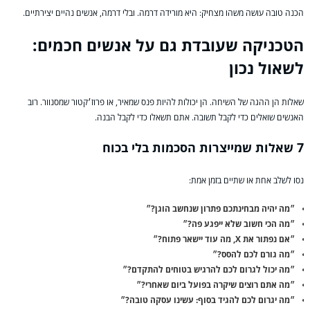
הכנה טובה עושה משהו מצחיק: היא מורידה דרמה. ובלי דרמה, אנשים נהיים יצירתיים.
הטכניקה שעובדת גם על אנשים חכמים:
לשאול נכון
שאלות הן ההגה של השיחה. הן יכולות להיות פנס שמאיר, או פרוז׳קטור שמסנוור. רוב
האנשים שואלים כדי לקבל תשובה. אתם תשאלו כדי לקבל הבנה.
7 שאלות שמייצרות הסכמות בלי בכוח
נסו לשלב אחת או שתיים בזמן אמת:
״מה יהיה מבחינתכם פתרון שנחשב הוגן?״
״מה הכי חשוב שלא ייפגע פה?״
״אם נפתור את X, מה עוד יישאר פתוח?״
״מה גורם לכם להסס?״
״מה יכול לגרום לכם להרגיש בטוחים להתקדם?״
״מה אתם רוצים שיקרה בפועל ביום שאחרי?״
״מה יגרום לכם להגיד בסוף: עשינו עסקה טובה?״