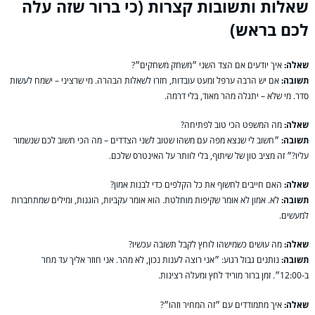
שאלות ותשובות קצרות (כי ברור שזה עלה
לכם בראש)
שאלה:
איך יודעים אם הצד השני ״משחק משחקים״?
תשובה:
אם יש הרבה ערפל ומעט עובדות, חזרו לשאלות הבהרה. מי שרציני – ישמח לעשות
סדר. מי שלא – יתגלה מהר מאוד, בלי דרמה.
שאלה:
מה המשפט הכי טוב לפתיחה?
תשובה:
״חשוב לי שנצא מפה עם משהו שטוב לשני הצדדים – מה הכי חשוב לכם שנשמור
עליו?״ זה מציב טון של שיתוף, בלי לוותר על האינטרס שלכם.
שאלה:
האם חייבים לחשוף את כל הקלפים כדי לבנות אמון?
תשובה:
לא. אמון לא אומר שקיפות מוחלטת. הוא אומר עקביות, הוגנות, ומילים שמתחברות
למעשים.
שאלה:
מה עושים כשמישהו לוחץ לקבל תשובה עכשיו?
תשובה:
נותנים גבול רגוע: ״אני רוצה לענות נכון, לא מהר. אני חוזר אליך עד מחר
ב-12:00״. זמן ברור מוריד לחץ ומעלה רצינות.
שאלה:
איך מתמודדים עם ״זה המחיר וזהו״?