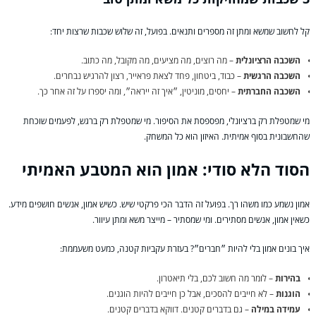
קל לחשוב שמשא ומתן זה מספרים ותנאים. בפועל, זה שלוש שכבות שרצות יחד:
השכבה הרציונלית
– מה רוצים, מה מציעים, מה מקובל, מה כתוב.
השכבה הרגשית
– כבוד, ביטחון, פחד לצאת פראייר, רצון להרגיש נבחרים.
השכבה החברתית
– יחסים, מוניטין, ״איך זה ייראה״, ומה יספרו על זה אחר כך.
מי שמטפלת רק ברציונלי, מפספסת את הסיפור. מי שמטפלת רק ברגש, לפעמים שוכחת
שהחשבונית בסוף אמיתית. האיזון הוא כל המשחק.
הסוד הלא סודי: אמון הוא המטבע האמיתי
אמון נשמע כמו משהו רך. בפועל זה הדבר הכי פרקטי שיש. כשיש אמון, אנשים חושפים מידע.
כשאין אמון, אנשים מסתירים. ומי שמסתיר – מייצר משא ומתן עיוור.
איך בונים אמון בלי להיות ״חברים״? בעזרת עקביות קטנה, כמעט משעממת:
בהירות
– לומר מה חשוב לכם, בלי תיאטרון.
הוגנות
– לא חייבים להסכים, אבל כן חייבים להיות הוגנים.
עמידה במילה
– גם בדברים קטנים. דווקא בדברים קטנים.