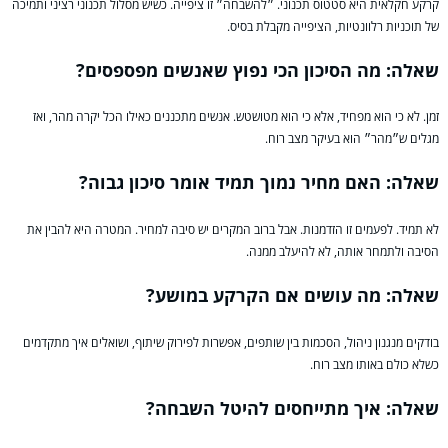
קרקע חקלאית היא סטטוס תכנוני. ״להשבחה״ זו ציפייה. כשיש מסלול תכנוני רציני ותמיכה
של תוכניות רלוונטיות, הציפייה מקבלת בסיס.
שאלה: מה הסיכון הכי נפוץ שאנשים מפספסים?
זמן. לא כי הוא מפחיד, אלא כי הוא מטושטש. אנשים מתכננים כאילו הכל יקרה מהר, ואז
מגלים ש״מהר״ הוא בעיקר מצב רוח.
שאלה: האם מחיר נמוך תמיד אומר סיכון גבוה?
לא תמיד. לפעמים זו הזדמנות. אבל ברוב המקרים יש סיבה למחיר. המטרה היא להבין את
הסיבה ולתמחר אותה, לא להיעלב ממנה.
שאלה: מה עושים אם הקרקע במושע?
בודקים מנגנון ניהול, הסכמות בין שותפים, אפשרות לפירוק שיתוף, ושואלים איך מתקדמים
כשלא כולם באותו מצב רוח.
שאלה: איך מתייחסים להיטל השבחה?