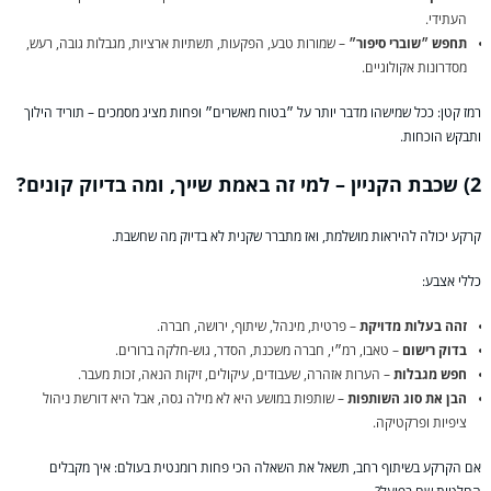
העתידי.
תחפש ״שוברי סיפור״
– שמורות טבע, הפקעות, תשתיות ארציות, מגבלות גובה, רעש,
מסדרונות אקולוגיים.
רמז קטן: ככל שמישהו מדבר יותר על ״בטוח מאשרים״ ופחות מציג מסמכים – תוריד הילוך
ותבקש הוכחות.
2) שכבת הקניין – למי זה באמת שייך, ומה בדיוק קונים?
קרקע יכולה להיראות מושלמת, ואז מתברר שקנית לא בדיוק מה שחשבת.
כללי אצבע:
זהה בעלות מדויקת
– פרטית, מינהל, שיתוף, ירושה, חברה.
בדוק רישום
– טאבו, רמ״י, חברה משכנת, הסדר, גוש-חלקה ברורים.
חפש מגבלות
– הערות אזהרה, שעבודים, עיקולים, זיקות הנאה, זכות מעבר.
הבן את סוג השותפות
– שותפות במושע היא לא מילה גסה, אבל היא דורשת ניהול
ציפיות ופרקטיקה.
אם הקרקע בשיתוף רחב, תשאל את השאלה הכי פחות רומנטית בעולם: איך מקבלים