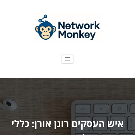
ילוג
תוכן
NetworkMoney
דיגיטל ועוד
איש העסקים רונן אורן: כללי