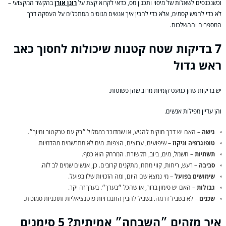
וכשנכנסים לשאלות של מיסוי ותכנון מס, כדאי לקרוא קצת על
רונן אורן
בהקשר המקצועי –
לא כדי לחפש קסמים, אלא כדי להבין איך אנשים מנוסים מסתכלים על העסקה דרך
המספרים וההשלכות.
7 בדיקות שטח קטנות שיכולות לחסוך כאב
ראש גדול
יש בדיקות שהן כמעט קומיות מרוב שהן פשוטות.
והן עדיין מפילות אנשים.
גישה
– האם יש דרך חוקית להגיע, או שמדובר במסלול ״רק עם טרקטור וחיוך״.
טופוגרפיה וניקוז
– שיפועים, ערוצים, הצפות. מים לא מתרשמים מהדמיות.
תשתיות
– חשמל, מים, ביוב, תקשורת. המרחק הוא כסף.
סביבה
– רעש, ריחות, קווי מתח, מתקנים קרובים. כן, אנשים שמים לב לזה.
שימושים בפועל
– מי נמצא שם היום, ומה הזכויות שלו בפועל.
גבולות
– האם יש סימון ברור, או שהכל ״בערך״. בערך זה יקר.
שכנים
– לא בשביל דרמה. בשביל להבין התנגדויות פוטנציאליות ותוכניות סמוכות.
איך מזהים ״השבחה״ אמיתית? 5 סימנים