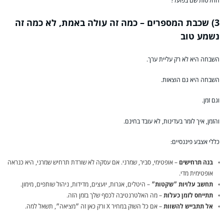
החלטות שם בפועל?
3) שכבת המספרים – כמה זה עולה באמת, לא כמה זה
נשמע טוב
השבחה היא לא רק עליית ערך.
השבחה היא גם הוצאות.
וגם זמן.
והזמן, איך לומר בעדינות, לא עובד בחינם.
כללי אצבע פיננסיים:
בנה תרחישים
– אופטימי, סביר, שמרני. אם עסקה לא שורדת תרחיש שמרני, היא כנראה
אופטימית מדי.
תחשב עלויות ״שקטות״
– היטלים, אגרות, יועצים, מדידות, ניהול שותפים, מימון.
תתייחס לזמן כעלות
– מה האלטרנטיבה לכסף שלך בזמן הזה.
אל תתבייש להשוות
– אם כל השוק במחיר X ורק כאן זה ״מציאה״, תשאל למה.