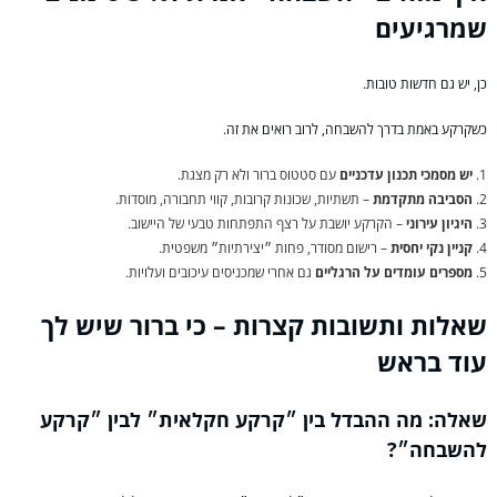
שמרגיעים
כן, יש גם חדשות טובות.
כשקרקע באמת בדרך להשבחה, לרוב רואים את זה.
יש מסמכי תכנון עדכניים
עם סטטוס ברור ולא רק מצגת.
הסביבה מתקדמת
– תשתיות, שכונות קרובות, קווי תחבורה, מוסדות.
היגיון עירוני
– הקרקע יושבת על רצף התפתחות טבעי של היישוב.
קניין נקי יחסית
– רישום מסודר, פחות ״יצירתיות״ משפטית.
מספרים עומדים על הרגליים
גם אחרי שמכניסים עיכובים ועלויות.
שאלות ותשובות קצרות – כי ברור שיש לך
עוד בראש
שאלה: מה ההבדל בין ״קרקע חקלאית״ לבין ״קרקע
להשבחה״?