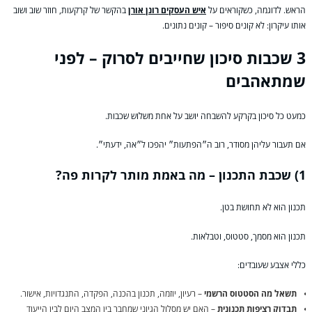
הראש. לדוגמה, כשקוראים על
איש העסקים רונן אורן
בהקשר של קרקעות, חוזר שוב ושוב
אותו עיקרון: לא קונים סיפור – קונים נתונים.
3 שכבות סיכון שחייבים לסרוק – לפני
שמתאהבים
כמעט כל סיכון בקרקע להשבחה יושב על אחת משלוש שכבות.
אם תעבור עליהן מסודר, רוב ה״הפתעות״ יהפכו ל״אה, ידעתי״.
1) שכבת התכנון – מה באמת מותר לקרות פה?
תכנון הוא לא תחושת בטן.
תכנון הוא מסמך, סטטוס, וטבלאות.
כללי אצבע שעובדים:
תשאל מה הסטטוס הרשמי
– רעיון, יוזמה, תכנון בהכנה, הפקדה, התנגדויות, אישור.
תבדוק רציפות תכנונית
– האם יש מסלול הגיוני שמחבר בין המצב היום לבין הייעוד