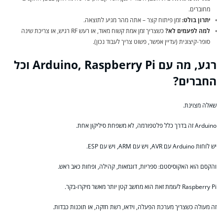
מחוברים.
יתרון בולט:
זמן פיתוח קצר – אתה מהר מגיע לתוצאה.
למה לפעמים לא?
כשצריך זמן אמת קשוח מאוד, או רעש RF רגיש, או צריכת שינה
סופר-קיצונית (עדיין אפשר, פשוט צריך לעבוד נכון).
רגע, מה עם Arduino, Raspberry Pi וכל
החברים?
שאלה מצוינת.
Arduino זה בדרך כלל פלטפורמה, לא משפחת סיליקון אחת.
יש לוחות Arduino עם AVR, ויש עם ARM, ויש עם ESP.
והקסם הוא האקוסיסטם: ספריות, דוגמאות, קהילה, ופחות כאב ראש.
Raspberry Pi לעומת זאת הוא מחשב קטן יותר מאשר מיקרו-בקר.
זה מעולה כשצריך מערכת הפעלה, וידאו, רשת חזקה, או תוכנות כבדות.