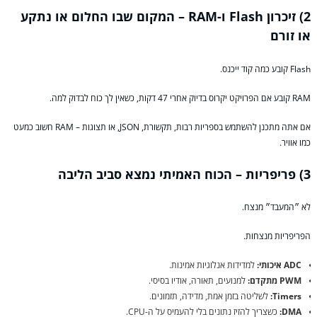
2) זיכרון Flash ו-RAM – המקום שבו החלום או נתקע
או זורם
Flash קובע כמה קוד ייכנס.
RAM קובע אם הפרויקט יקרוס בדיוק אחרי 47 דקות, כשאין לך כוח לבדוק למה.
אם אתה מתכנן להשתמש בספריות רבות, תקשורת, JSON, או תצוגות – RAM חשוב כמעט
כמו אוויר.
3) פריפריות – הכוח האמיתי נמצא סביב הליבה
לא ״המעבד״ מנצח.
הפריפריות מנצחות.
ADC איכותי:
למדידות אנלוגיות אמינות.
PWM מתקדם:
למנועים, תאורה, אודיו בסיסי.
Timers:
לשליטה בזמן אמת, מדידה, תזמונים.
DMA:
כשצריך להזיז נתונים בלי להעמיס על ה-CPU.