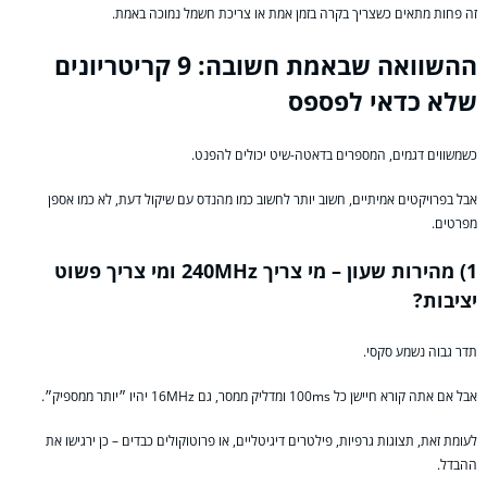
זה פחות מתאים כשצריך בקרה בזמן אמת או צריכת חשמל נמוכה באמת.
ההשוואה שבאמת חשובה: 9 קריטריונים
שלא כדאי לפספס
כשמשווים דגמים, המספרים בדאטה-שיט יכולים להפנט.
אבל בפרויקטים אמיתיים, חשוב יותר לחשוב כמו מהנדס עם שיקול דעת, לא כמו אספן
מפרטים.
1) מהירות שעון – מי צריך 240MHz ומי צריך פשוט
יציבות?
תדר גבוה נשמע סקסי.
אבל אם אתה קורא חיישן כל 100ms ומדליק ממסר, גם 16MHz יהיו ״יותר ממספיק״.
לעומת זאת, תצוגות גרפיות, פילטרים דיגיטליים, או פרוטוקולים כבדים – כן ירגישו את
ההבדל.