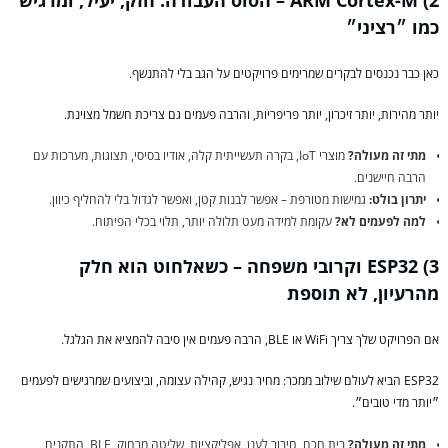
כמו ״רציני״
כאן כבר נכנסים לבקרים שמרימים פרויקטים על הגב בלי להתנשף.
יותר מהירות, יותר זיכרון, יותר פריפריות, והרבה פעמים גם צריכת חשמל מצוינת.
מתי זה מעולה?
מוצרי IoT, בקרה תעשייתית קלה, אודיו בסיסי, תצוגות, מערכות עם
הרבה חיישנים.
יתרון בולט:
גמישות מטורפת – אפשר לבנות קטן, ואפשר לגדול בלי להחליף כיוון.
למה לפעמים לא?
עקומת למידה מעט תלולה יותר, תלוי בכלי הפיתוח.
3) ESP32 וקרובי משפחה – כשאלחוט הוא חלק
מהרעיון, לא תוספת
אם הפרויקט שלך צריך WiFi או BLE, הרבה פעמים אין סיבה להמציא את הגלגל.
ESP32 הביא לעולם שילוב ממכר: מחיר נגיש, קהילה עצומה, וביצועים שמרגישים לפעמים
״יותר מדי טובים״.
מתי זה מעולה?
בית חכם, חיבור לענן, אפליקציות, שליטה מרחוק, BLE, התקנים