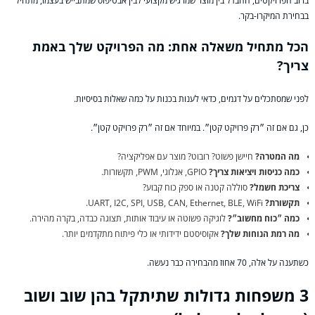
ברוב הפרויקטים, ההבדל בין מוצר שמרגיש מקצועי לבין אבטיפוס שמתבייש בעצמו, מתחיל
בבחירת המיקרו-בקר.
הכל מתחיל משאלה אחת: מה הפרויקט שלך באמת
צריך?
לפני שמסתכלים על דגמים, כדאי לענות בכנות על כמה שאלות בסיסיות.
כן, גם אם זה ״רק פרויקט קטן״. במיוחד אם זה ״רק פרויקט קטן״.
מה המטרה?
חיישן פשוט? רובוט? מוצר עם אפליקציה?
כמה כניסות ויציאות צריך?
GPIO, אנלוגי, PWM, תקשורות.
צריכת חשמל?
סוללה קטנה או ספק כוח קבוע?
תקשורת?
UART, I2C, SPI, USB, CAN, Ethernet, BLE, WiFi.
כמה ״כוח מחשוב״?
לוגיקה פשוטה או עיבוד אותות, תצוגה כבדה, בקרה מהירה.
מה רמת הנוחות שלך?
אקוסיסטם ידידותי או כלי פיתוח מתקדמים יותר.
כשתענה על אלה, 70 אחוז מהבחירה כבר נעשה.
3 משפחות גדולות שתיתקל בהן שוב ושוב