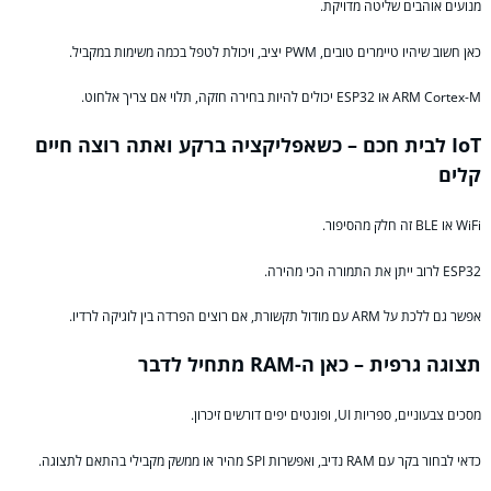
מנועים אוהבים שליטה מדויקת.
כאן חשוב שיהיו טיימרים טובים, PWM יציב, ויכולת לטפל בכמה משימות במקביל.
ARM Cortex-M או ESP32 יכולים להיות בחירה חזקה, תלוי אם צריך אלחוט.
IoT לבית חכם – כשאפליקציה ברקע ואתה רוצה חיים
קלים
WiFi או BLE זה חלק מהסיפור.
ESP32 לרוב ייתן את התמורה הכי מהירה.
אפשר גם ללכת על ARM עם מודול תקשורת, אם רוצים הפרדה בין לוגיקה לרדיו.
תצוגה גרפית – כאן ה-RAM מתחיל לדבר
מסכים צבעוניים, ספריות UI, ופונטים יפים דורשים זיכרון.
כדאי לבחור בקר עם RAM נדיב, ואפשרות SPI מהיר או ממשק מקבילי בהתאם לתצוגה.