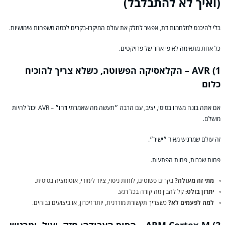
(ואיך לא להתבלבל)
בלי להיכנס למלחמות דת, אפשר לחלק את עולם המיקרו-בקרים לכמה משפחות שימושיות.
כל אחת מתאימה לאופי אחר של פרויקטים.
1) AVR – הקלאסיקה הפשוטה, כשלא צריך להוכיח
כלום
אם אתה בונה משהו בסיסי, יציב, עם הרבה ״תעשה מה שאמרתי וזהו״ – AVR יכול להיות
מושלם.
זה עולם שמרגיש מאוד ״ישיר״.
פחות שכבות, פחות הפתעות.
מתי זה מעולה?
בקרים פשוטים, לוחות ניסוי, ציוד לימודי, אוטומציה בסיסית.
יתרון בולט:
קל להבין מה קורה בכל רגע.
למה לפעמים לא?
כשצריך תקשורת מודרנית, יותר זיכרון, או ביצועים גבוהים.
2) ARM Cortex-M – הסוס העבודה: חזק, יעיל, ומרגיש