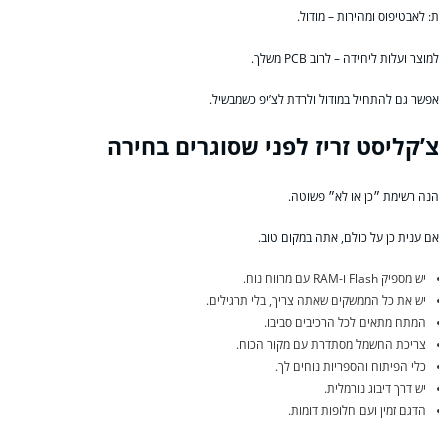
ת: לאבטיפוס ומהירות – מודול.
למוצר ועלות ליחידה – לרוב PCB משלך.
אפשר גם להתחיל במודול ולרדת לצ’יפ כשמבשיל.
צ’קליסט זריז לפני שסוגרים בחירה
הנה רשימת ״כן או לא״ פשוטה.
אם ענית כן על כולם, אתה במקום טוב.
יש מספיק Flash ו-RAM עם מרווח נוח.
יש את כל הממשקים שאתה צריך, בלי תרגילים.
המתח מתאים לכל הרכיבים סביבו.
צריכת החשמל מסתדרת עם מקור הכוח.
כלי הפיתוח והספריות נוחים לך.
יש דרך דיבוג נורמלית.
הדגם זמין ועם חלופות דומות.