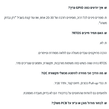
ש: איך יודעים כמה GPIO צריך?
ת: סופרים פינים לכל רכיב, מוסיפים רזרבה של 20-30 אחוז, ואז עוד קצת בשביל ״רק נבדוק
משהו״.
ש: האם תמיד חייבים RTOS?
ת: לא.
הרבה פרויקטים עובדים מעולה עם לולאה מסודרת וטיימרים.
RTOS נהיה שווה כשיש כמה משימות מורכבות, תקשורת, ותזמונים שצריכים סדר.
ש: מה הדרך הכי מהירה להימנע מכשלי תקשורת I2C?
ת: נגדי Pull-up נכונים, חיווט קצר, ותדר סביר.
ולפעמים גם להודות שהחוטים על ברדבורד הם לא בדיוק מעבדה מוסמכת.
ש: לבחור מודול מוכן או צ’יפ על PCB משלך?