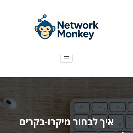
ילוג
תוכן
NetworkMoney
דיגיטל ועוד
איך לבחור מיקרו-בקרים