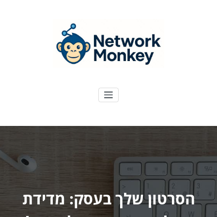
ילוג
תוכן
NetworkMoney
דיגיטל ועוד
הסרטון שלך בעסק: מדידת