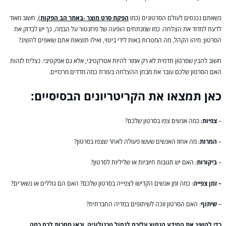
כשאתם נכנסים לעולם הסרטונים (כמו
הפקת סרט מוצר -באתר הב הפקות
), חשוב מאוד
לדעת למדוד את הצלחה. כמו שמנתחים הופעה של פרזנטור על הבמה, כך יש לבדוק את
הסרטון: מיהו הקהל, מה המטרות באות לידי ביטוי, ואילו תוצאות אתם שואפים להשיג?
חשוב להבין שסרטון תדמית לא רק אמור להיות אטרקטיבי, אלא גם אפקטיבי. נצליח לזהות
האם הסרטון שלכם עובר את מבחן ההצלחה בעזרת כמה מדדים מרכזיים.
כאן תמצאו את הקריטריונים הבסיסיים:
–
צפיות
: כמה אנשים צפו בסרטון שלכם?
–
המרות
: מה אחוז האנשים שעשו פעולה לאחר שצפו בסרטון?
–
ביקורות
: האם יש תגובות חיוביות או שליליות לסרטון?
– זמן צפייה
: כמה זמן אנשים הקדישו לצפייה בסרטון שלכם? האם הם גוללים או נשארים?
–
שיתוף
: האם הסרטון זוכה לשיתופים במדיה החברתית?
כדי להשיג את המידע הנחוץ עליכם לנחול טכנולוגיה, וכאן מחכות לכם כמה