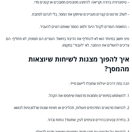
– טיפוגרפיה ברורה וקריאה: להימנע מפונטים מסובכים או קטנים מדי.
– לשלב סרטונים קצרים מעניינים שיחזקו את המסר, בלי לגרום לסחבת.
– התאמת העזרים לקהל היעד ולסוג המסר שאתם רוצים להעביר.
טיפ חשוב במיוחד הוא לא להחליף את הדיבור בויזואל: העזרים הם תוספת, לא תחליף. הם
צריכים להשלים את ההסבר, לא "לעבוד" במקומו.
איך להפוך מצגות לשיחות שיוצאות
מהמסך?
הנה כמה דרכים יעילות שתוכלו ליישם מייד:
1. להשתמש בסיפורים ותמונות מרגשות שיתפסו את הקהל.
2. להראות סרטונים המדגימים פעולות, תהליכים או חוויות שונות שרלוונטיות לנושא.
3. בחירת צבעים בהירים ונעימים לעין, שתעודד נוחות וברור.
4. להקפיד על שקפים עם תוכן מדויק ותמציתי שישאיר מקום לדיאלוג.