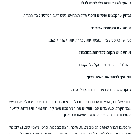
7. איך לשלב וידאו בלי להתגלגל?
לבדוק שהקבצים פועלים וחסרי תקלות מראש, לשמור על הסרטון קצר וממוקד.
8. מה עם טקסטים ארוכים?
ככל שהטקסט קצר ותמציתי יותר, כך קל יותר לקהל לעקוב.
9. האם יש מקום לבדיחות במצגת?
בהחלט! הומור מלמד ומקל על הקשבה.
10. איך לדעת אם האיזון נכון?
להקריא או להציג בפני חברים ולקבל משוב.
בסופו של דבר, המצגת או הסרטון הם כלי. השימוש הנכון בהם הוא זה שמדליק את האש
אצל הקהל. כשעובדים עם ויזואליים מתוך מחשבה מעמיקה, התוצאה היא חדות, קליטה
משופרת וחוויית צפייה מושקעת שנשארת בזיכרון.
אז בפעם הבאה שאתם מכינים מצגת, תזכרו: קצת צבע פה, סרטון מעניין שם, ושילוב של
טקסט ברור – ובלי לשכוח לספר סיפור. זה הקסם שקורה כשעושים שימוש מושכל בעזרים