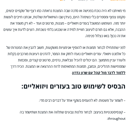
מי מאיתנו לא היה נוכח בפגישה או סדנה שבה המצגת נראתה כמו רצף של שקפים יבשים,
טקסט צפוף ומספרים בלי נשימה? היום, בעידן שבו הוויזואליות שולטת, אנחנו חייבים לעשות
יותר מזה. השימוש המושכל בעזרים ויזואליים – מצגות, סרטונים ועוד – לא רק משפר את
ההבנה, אלא גם תורם לעיצוב חוויית למידה או שכנוע בלתי נשכחת. רוצים לדעת איך עושים
את זה נכון? בואו נצלול פנימה.
לפני שתתחילו לבחור תמונות או להוסיף אנימציות מושקעות, חשוב להבין את המטרות של
כל אלמנט ויזואלי. עזרים ויזואליים נועדו לחזק את המסר, להדגים רעיונות מורכבים בקלות
ולעורר עניין מתמשך. הם יכולים להכיל טבלאות, גרפים, סרטונים קצרים, וסכמות
שממחישות תהליכים, וכמובן, תמונות המתאימות לרוח ההרצאה או המצגת. הכירו דרך
ללמוד לדבר מול קהל עם שרון גדרון
.
הבסיס לשימוש טוב בעזרים ויזואליים:
– לשמור על פשטות: לא להעמיס בשקף אחד על דברים רבים מדי.
– קונסיסטנטיות בעיצוב: לבחור פלטת צבעים שתלווה את המצגת ושתישמר בה
throughout.