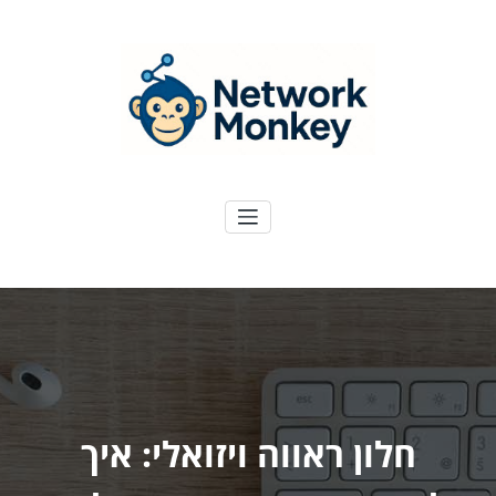
ילוג
תוכן
NetworkMoney
דיגיטל ועוד
חלון ראווה ויזואלי: איך