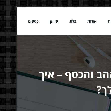
ת
אודות
בלוג
שיווק
כספים
הב והכסף – איך
ך?