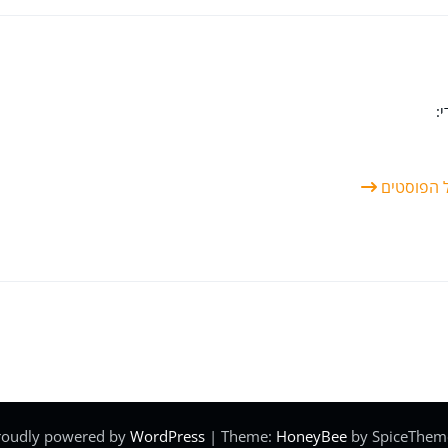
:
ל הפוסטים
roudly powered by
WordPress
| Theme:
HoneyBee
by SpiceThem