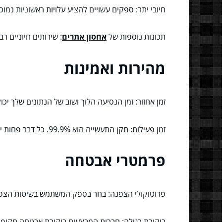
חיובי יתר: ספקים עשויים להציע עלויות ראשוניות נמ
תכונות נוספות של
אחסון אתרים
: שירותים חיוניים רבים כמו תעודות SSL, חומות אש
מהירות ואמינות
זמן אחזור: זמן הנסיעה הלוך ושוב של הנתונים שלך י
זמן פעילות: תקן התעשייה הוא 99.9%. כל דבר פחות יכול לתרגם להפסקות תכופות ועלול לעלות לך באובדן הכנסות ומוניטין.
פרמטרי אבטחה
פרוטוקולי הצפנה: בחר בספק המשתמש בשיטות הצפנה
ביקורת רגילה: חברות המבצעות ביקורת אבטחה תקופתי