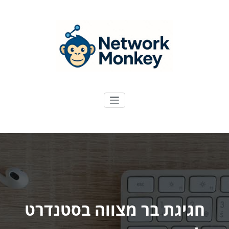
ילוג
תוכן
NetworkMoney
דיגיטל ועוד
חגיגת בר מצווה בסטנדרט