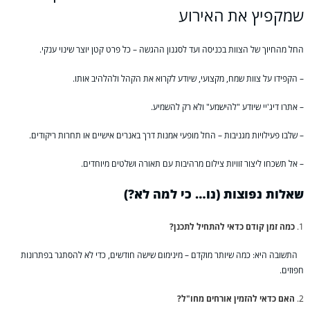
שמקפיץ את האירוע
החל מהחיוך של הצוות בכניסה ועד לסגנון ההגשה – כל פרט קטן יוצר שינוי ענקי.
– הקפידו על צוות שמח, מקצועי, שיודע לקרוא את הקהל ולהלהיב אותו.
– אתרו דיג'יי שיודע "להישמע" ולא רק להשמיע.
– שלבו פעילויות מגניבות – החל מופעי אמנות דרך באנרים אישיים או תחרות ריקודים.
– אל תשכחו ליצור זוויות צילום מרהיבות עם תאורה ושלטים מיוחדים.
שאלות נפוצות (נו… כי למה לא?)
כמה זמן קודם כדאי להתחיל לתכנן?
התשובה היא: כמה שיותר מוקדם – מינימום שישה חודשים, כדי לא להסתגר בפתרונות
חפוזים.
האם כדאי להזמין אורחים מחו"ל?