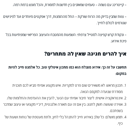
– קייטרינג עם נשמה – טעמים שמאזנים בין חדשנות למסורת, והכל מוגש ברמת רמה.
– צוות שמבין בדיוק מה הרוח שורקת – החל מההזמנות, דרך אפקטים מיוחדים ועד לפינישים
שגורמים לכולם לחייך.
– ונקודת קרש קפיצה לסטייל צרפתי: השפעות מהמטבח והעיצוב הפריזאי שמפתיעות בכל
פינת אירוע.
איך להרים חגיגה שאין לה מתחרים?
תחשבו על זה כך: אירוע מוצלח הוא כמו מתכון איטלקי טוב. כל אלמנט חייב להיות
במקום:
תכנון מראש: לא משאירים שום פרט למקריות. איש מקצוע אמיתי מביא לכם תוכנית
מסודרת שנועדה למקסם הנאה.
אינטראקציה אישית: ליצור חיבור אמיתי עם הנער, להבין את ההעדפות והחלומות שלו.
אווירה שעושה חשק לחגוג: בין אם זה עם תאורה אלגנטית, דיג'יי מקצועי או עיצוב שמדבר
בשפתכם.
תזמון מושלם: כל שלב באירוע חייב להתנהל בלי לחץ, ולתת מעטפת של נוחות ושעות של
כיף.