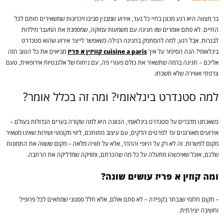
בר מצווה היא רגע מכונן בחיי כל נער, אירוע שמבנין סביבו זיכרונות שמשאירים חותם לכל
החיים. לא סתם אומרים שזו חגיגה עם משמעות עמוקה, שמסמנת את המעבר מילדות
לבגרות. אבל רגע, למה להסתפק בחגיגה רגילה כשאפשר לייצר אירוע שהוא סטנדרט
בינלאומי? הנה הסיפור על איך
cuisine a paris קוויזין א פריז
מביאים את כל הטוב הזה
אליכם – חגיגה ברמה שתשאיר את כולם פעורי פה, עם ניחוח של אלגנטיות אירופאית, טעם
צרפתי ואווירה שלא תשכחו.
למה סטנדרט בינלאומי? ומה זה בכלל אומר?
כשאנחנו מדברים על סטנדרט בינלאומי, הכוונה היא למה שקורה בערים הגדולות בעולם –
אירועים מאורגנים עד לפרטים הדקים, עם עיצוב מתוחכם, ליווי מקצועי ושירות שאינו משאיר
מקום לפשרות. זה לא רק על היופי וההדר, אלא על חוויה מלאה – מקום ששווה את התמונות
שלכם, אוכל שאיכשהו מתעלה על כל מה שהכרתם, ומוזיקה שמדליקה את הרחבה.
ומה קוזין א פריז עושים שונה?
– מקום חלומי שנבחר בקפידה – לא סתם אולם, אלא חלל ססגוני שמתאים לכל פרופיל
וחשיבה יצירתית.