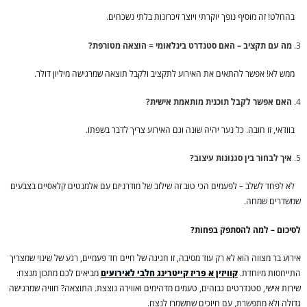
בהחלט! זה מוסיף נופך יוקרתי ויוצר זיכרונות בלתי נשכחים.
מה עם תקציב – האם סטנדרט בינלאומי = הוצאה מטורפת?
ממש לא! אפשר להתאים את האירוע לתקציב ולקבל תוצאה שמרגישה מיליון דולר.
האם אפשר לקבל תוכנית מותאמת אישית?
בוודאי, זו חובה. כל נער יהיה שונה וגם האירוע צריך לדבר בשפתו.
איך לבחור בין סגנונות עיצוב?
לא לפחד לשלב – לפעמים הכי טוב זה שילוב של מודרניזם עם אלמנטים קלאסיים בצבעים
שמשדרים שמחה.
לסיכום – למה להסתפק בפחות?
אירוע בר מצווה הוא לא רק עוד מסיבה, זו חגיגה של חיים חד פעמיים, רגע של שינוי שמצריך
התייחסות מיוחדת.
קוויזין א פריז קייטרינג חלבי לאירועים
מביאים לכם מתכון מנצח:
שירות אישי, סטנדרטים גבוהים, טעמים מדהימים ואווירה נוצצת. התוצאה? חוויה שמרגישה
גדולה ולא מתפשרת, עם חיוכים שתשמרו לנצח.