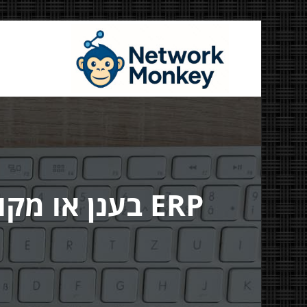
דילוג
לתוכן
Money
דיגיטל ועוד
ERP בענן או 