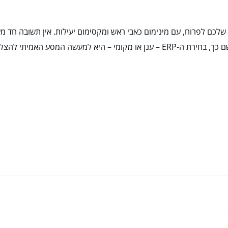
למצוא את ה-ERP שיאפשר לעסק שלכם לפרוח, עם מינימום כאבי ראש ומקסימום יעילות. אין
למעשה המסע האמיתי להצלחה.