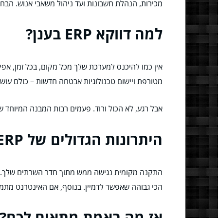
מכירות, הנהלת חשבונות ועד ניהול משאבי אנוש. הב
למה דווקא ERP בענן?
מטורפת ויישום טכנולוגיות אבטחה חדשות – כולם עושים את זה בשבילך. בנוסף, ERP בענן נוטה להיות גמיש יותר להת
אבל רגע, לא הכול ורוד. פעמים רבות המבנה המיוחד 
היתרונות הגדולים של ERP מקומי
התקנה מקומית נגישה ממש מתוך חדר השרתים שלך. יש
הכי גבוהה שאפשר לדמיין. בנוסף, אם האינטרנט מתמס
אז מה באמת מתאים לכם?