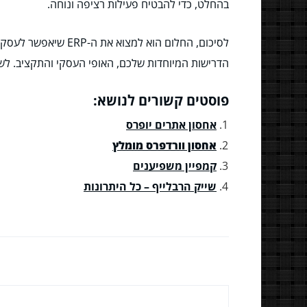
בהחלט, כדי להבטיח פעילות רציפה ונוחה.
לסיכום, החלום הוא 
הדרישות המיוחדות שלכם, האופי העסקי והתקציב. לשם כך, בחירת ה-ERP – ענן או מקומי – היא 
פוסטים קשורים לנושא:
אחסון אתרים יופרס
אחסון וורדפרס מומלץ
קמפיין משפיענים
שייק הרבלייף – כל היתרונות