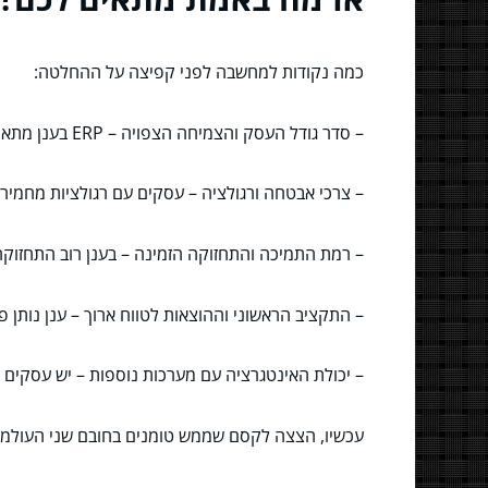
כמה נקודות למחשבה לפני קפיצה על ההחלטה:
– סדר גודל העסק והצמיחה הצפויה – ERP בענן מתאימה במיוחד לעסקים שמתפתחים מהר ורוצים לשמור על קלילות.
– צרכי אבטחה ורגולציה – עסקים עם רגולציות מחמיר
– רמת התמיכה והתחזוקה הזמינה – בענן רוב התחזוק
– התקציב הראשוני וההוצאות לטווח ארוך – ענן נותן פ
– יכולת האינטגרציה עם מערכות נוספות – יש עסקים 
עכשיו, הצצה לקסם שממש טומנים בחובם שני העולמות – ERP בענן ומקומי יכולים להתקיים גם בשילוב היברידי, בתקווה שכל עסק ימצא את הב