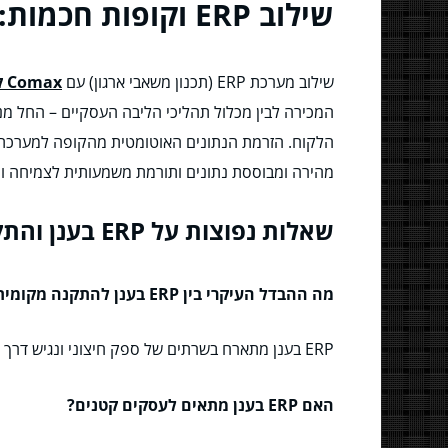
שילוב ERP וקופות חכמות: קפיצת מדרגה לעסק המודרני
שילוב מערכת ERP (תכנון משאבי ארגון) עם
Comax קופות חכמות לעסק
המכירה לבין מכלול תהליכי הליבה העסקיים – החל מניה
מהירה ומבוססת נתונים ותורמת משמעותית לצמיחה ורו
שאלות נפוצות על ERP בענן והתקנה מקומית
מה ההבדל העיקרי בין ERP בענן להתקנה מקומית?
ERP בענן מתארח בשרתים של ספק חיצוני ונגיש דרך האינטרנט, בעוד בהתקנה מקומית התוכנה והנתונים מותקנים בשרתים בתוך העסק.
האם ERP בענן מתאים לעסקים קטנים?