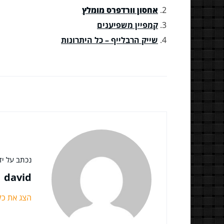
אחסון וורדפרס מומלץ
קמפיין משפיענים
שייק הרבלייף – כל היתרונות
נכתב על ידי
david
הצג את כ