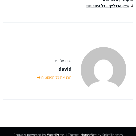
שייק הרבלייף – כל היתרונות
נכתב על ידי:
david
הצג את כל הפוסטים
Proudly powered by
WordPress
| Theme:
HoneyBee
by SpiceThemes