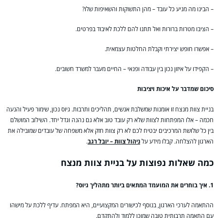
– הבינו מה מניע כל עובד – מהן התשוקות והשאיפות שלו?
– הציבו מטרות ברורות ואל תתנו להם ללכת לאיבוד בפרטים.
– אפשרו חופש יצירתי וקבלת החלטות עצמאית.
– הקפידו על איזון נכון בין עבודה ופנאי – החיים מעבר למשרד חשובים.
סיכום שמדבר על איכות ויציבות
בניית צוות מנצח זו אומנות שמשלבת אנשים, תהליכים ותרבות. גיוס נכון, שימור פעיל והנעה
חכמה – אלו המפתחות לצוות שלא רק עובד טוב אלא גם נהנה וגדל יחד. השילוב המושלם
בין כל שלושת המרכיבים יבטיח לכם לא רק צוות חזק אלא משפחה של עובדים שמובילה את
הארגון להצלחה. קבלו מידע על
ניהול צוות – יובל רגב
.
כמה שאלות נפוצות על בניית צוות מנצח
1. איך בוחרים את המועמד המתאים ביותר מתהליך גיוס?
ההתאמה לערכי הארגון, בנוסף לכישורים המקצועיים, היא המפתח. עדיף ללכת על מישהו
עם התאמה תרבותית טובה שמוכן ללמוד ולהתקדם.