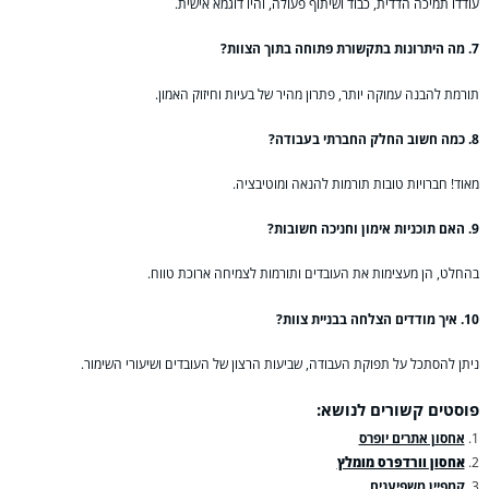
עודדו תמיכה הדדית, כבוד ושיתוף פעולה, והיו דוגמא אישית.
7. מה היתרונות בתקשורת פתוחה בתוך הצוות?
תורמת להבנה עמוקה יותר, פתרון מהיר של בעיות וחיזוק האמון.
8. כמה חשוב החלק החברתי בעבודה?
מאוד! חברויות טובות תורמות להנאה ומוטיבציה.
9. האם תוכניות אימון וחניכה חשובות?
בהחלט, הן מעצימות את העובדים ותורמות לצמיחה ארוכת טווח.
10. איך מודדים הצלחה בבניית צוות?
ניתן להסתכל על תפוקת העבודה, שביעות הרצון של העובדים ושיעורי השימור.
פוסטים קשורים לנושא:
אחסון אתרים יופרס
אחסון וורדפרס מומלץ
קמפיין משפיענים