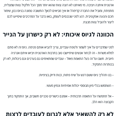
ארגונית איתנה ויציבה. מי מאיתנו לא רוצה צוות שהוא יותר מסך הכל חלקיו? צוות שמצליח,
מתפתח, ומוביל את החברה קדימה? אז איך מביאים לכאן? התשובה טמונה בגיוס נכון, שימור
חכם והנעה אפקטיבית. רגע לפני שנכנסים לעומק, בואו נדבר על המרכיבים שיסייעו לכם
ליצור ולהוביל צוות מנצח.
הכוונה לגיוס איכותי: לא רק כישרון על הנייר
לפני שמדברים על איך לשמור ולטפח עובדים, צריך להביא אותם פנימה. גיוס זה לא סתם
למלא משרות – זה לבחור אנשים שיתיישבו טוב בתרבות הארגונית ויביאו איתם אנרגיה
חיובית. חשבו על זה כעל התאמת פאזל – עובדים שמתאימים גם בערכים וגם ביכולות, לא רק
בכותרות התפקיד.
– בנו תהליך גיוס ששם דגש על שיח פתוח, כנות ודיוק בציפיות.
– השתמשו בכלי מיון מבוססי יכולות אמיתיות ונסיון מעשי.
– אל תתפשרו על התאמה תרבותית – אומנם כישורים טכניים חשובים, אך התפקוד בתוך
הקבוצה הוא הלב.
לא רק להשאיר אלא לגרום לעובדים לרצות