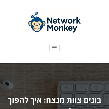
ילוג
תוכן
NetworkMoney
דיגיטל ועוד
בונים צוות מנצח: איך להפוך