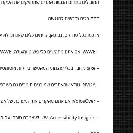
המובילים בתחום הנגשת אתרים שמחזיקים את העקרונו
### כלים נדרשים להנגשה
אז כמו בכל פרויקט, גם כאן, קיימים כלים שאנחנו לא 
– WAVE: אם אתם מחפשים כלי פשוט ומעולה, WAVE לשירותכם! הוא מציע ניתוח מהיר ויזואלי של נגישות האתר שלכם.
– axe: מדובר בכלי עוצמתי המאפשר בדיקות אוטומטיות עבור בעיות נגישות. מצוין לפיתוח בזמן אמת!
– NVDA: נוודא שהאתרים שמוכנים תומכים גם בעורכים קוראים. NVDA הוא קורא מסך חינמי.
– VoiceOver: אם אתם מאקרים את המערכת של אפל, אל תשכחו את VoiceOver – תכונה מובנית עבור קוראי מסך.
– Accessibility Insights: עשו לעצמכם טובה! עם הכלי הזה תוכלו לגלות בעיות נגישות בצורה בקלות עם ממשק שאינו מסובך.