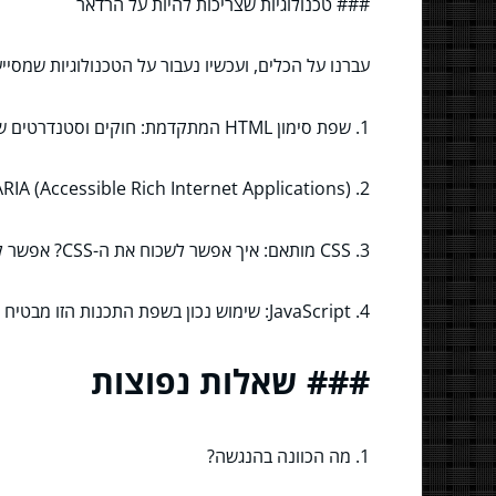
### טכנולוגיות שצריכות להיות על הרדאר
עברנו על הכלים, ועכשיו נעבור על הטכנולוגיות שמסיי
1. שפת סימון HTML המתקדמת: חוקים וסטנדרטים שנועדו לעשות הבנה נכונה של האתר.
2. ARIA (Accessible Rich Internet Applications): תוספות המייעלות נגישות ביישומים באינטרנט.
3. CSS מותאם: איך אפשר לשכוח את ה-CSS? אפשר לעשות קסמים ולוודא שהעיצוב לא מהווה מכשול.
4. JavaScript: שימוש נכון בשפת התכנות הזו מבטיח שמדובר על חוויית משתמש טובה.
### שאלות נפוצות
1. מה הכוונה בהנגשה?