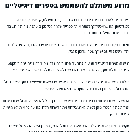
מדוע משתלם להשתמש בספרים דיגיטליים
ניידות: ניתן לאחסן ספרים דיגיטליים במכשיר בודד, כגון טאבלט, קורא אלקטרוני או
סמארטפון, מה שמאפשר לך לשאת איתך ספרייה שלמה לכל מקום שתלך. נוחות זו חשובה
במיוחד עבור מטיילים וסטודנטים.
חיסכון במקום: ספרים דיגיטליים אינם תופסים מקום פיזי בבית או במשרד, מה שיכול להיות
יתרון משמעותי אם יש לך שטח אחסון מוגבל.
נגישות: ספרים דיגיטליים מגיעים לרוב עם תכונות כמו גדלי גופן מתכווננים, יכולות טקסט
לדיבור והגדלת מסך, מה שהופך אותם לנגישים לאנשים עם לקות ראייה או קשיי קריאה.
יכולת חיפוש: אתה יכול לחפש בקלות מילים, ביטויים או נושאים ספציפיים בתוך ספר דיגיטלי,
מה שיכול לחסוך זמן בעת ביצוע מחקר או חיפוש מידע ספציפי.
הדגשה ורישום הערות: ספרים דיגיטליים מאפשרים בדרך כלל להדגיש טקסט ולרשום הערות
ישירות בתוך הספר. ניתן לגשת ולארגן בקלות את ההערות הללו, מה שהופך אותן לשימושיות
ללימוד ולמחקר.
טקסט מתכוונן: אתה יכול להתאים אישית את גודל הגופן, הסגנון וצבע הרקע של ספרים