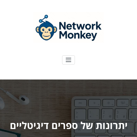
ילוג
תוכן
NetworkMoney
דיגיטל ועוד
יתרונות של ספרים דיגיטליים