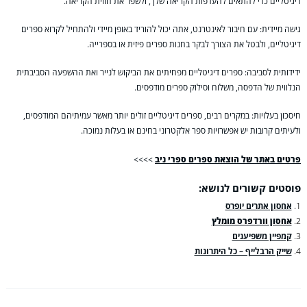
דיגיטליים כדי להתאים להעדפות הקריאה שלך, ולשפר את חווית הקריאה.
גישה מיידית: עם חיבור לאינטרנט, אתה יכול להוריד באופן מיידי ולהתחיל לקרוא ספרים
דיגיטליים, ולבטל את הצורך לבקר בחנות ספרים פיזית או בספרייה.
ידידותית לסביבה: ספרים דיגיטליים מפחיתים את הביקוש לנייר ואת ההשפעה הסביבתית
הנלווית של הדפסה, משלוח וסילוק ספרים מודפסים.
חיסכון בעלויות: במקרים רבים, ספרים דיגיטליים זולים יותר מאשר עמיתיהם המודפסים,
ולעיתים קרובות יש אפשרויות ספר אלקטרוני בחינם או בעלות נמוכה.
פרטים באתר של הוצאת ספרים ספרי ניב
>>>>
פוסטים קשורים לנושא:
אחסון אתרים יופרס
אחסון וורדפרס מומלץ
קמפיין משפיענים
שייק הרבלייף – כל היתרונות