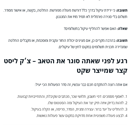
תשובה:
כי ירידת עיקול בדרך כלל דורשת פעולה מפורשת: החלטה, בקשה, או אישור מסודר.
תשלום בלי סגירה פורמלית לא תמיד מזיז את המנגנון.
שאלה:
האם אפשר להחליף עיקול בתשלומים?
תשובה:
בהרבה מקרים כן, אם מציגים יכולת החזר עקבית ומוסכמת, או מקבלים החלטה
שמגדירה תכנית תשלומים במקום לחץ של עיקולים.
רגע לפני שאתה סוגר את הטאב – צ׳ק ליסט
קצר שמייצר שקט
אם אתה רוצה להתקדם חכם כבר עכשיו, זה סדר הפעולות הכי יעיל:
לאסוף מסמכים: דפי חשבון, תלושי שכר, מכתבים שקיבלת, והתחייבויות קבועות.
לזהות בדיוק איזה תיק יצר את העיקול ומה הסטטוס שלו.
להחליט על יעד ברור: עצירה זמנית, הסדר, פריסה, או הקלה בעיקול.
לבצע פעולה משפטית אחת מדויקת במקום עשר פעולות נואשות.