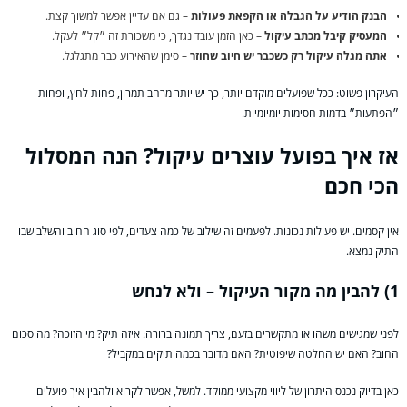
הבנק הודיע על הגבלה או הקפאת פעולות
– גם אם עדיין אפשר למשוך קצת.
המעסיק קיבל מכתב עיקול
– כאן הזמן עובד נגדך, כי משכורת זה ״קל״ לעקל.
אתה מגלה עיקול רק כשכבר יש חיוב שחוזר
– סימן שהאירוע כבר מתגלגל.
העיקרון פשוט: ככל שפועלים מוקדם יותר, כך יש יותר מרחב תמרון, פחות לחץ, ופחות
״הפתעות״ בדמות חסימות יומיומיות.
אז איך בפועל עוצרים עיקול? הנה המסלול
הכי חכם
אין קסמים. יש פעולות נכונות. לפעמים זה שילוב של כמה צעדים, לפי סוג החוב והשלב שבו
התיק נמצא.
1) להבין מה מקור העיקול – ולא לנחש
לפני שמגישים משהו או מתקשרים בזעם, צריך תמונה ברורה: איזה תיק? מי הזוכה? מה סכום
החוב? האם יש החלטה שיפוטית? האם מדובר בכמה תיקים במקביל?
כאן בדיוק נכנס היתרון של ליווי מקצועי ממוקד. למשל, אפשר לקרוא ולהבין איך פועלים