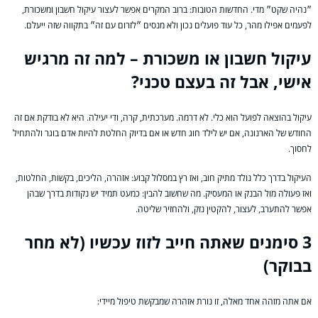
״נהיה שקט״ מדי. החדשות הטובות: ברוב המקרים אפשר לעצור עיקול חשבון ומשכורת,
לפעמים אפילו מהר, כל עוד פועלים נכון ולא מנסים ״לזרום עם זה״ בתקווה שזה ייעלם.
עיקול חשבון או משכורת – למה זה מרגיש
אישי, אבל זה בעצם טכני?
עיקול בהוצאה לפועל הוא כלי. לא דרמה. מערכתית, קרה, ודי יעילה. היא לא בודקת אם זה
החודש של הארנונה, אם יש לילד חוג חדש או אם בדיוק החלטת להיות אדם בוגר ולהתחיל
לחסוך.
העיקול בדרך כלל נולד מתיק חוב, ואז רץ במסלול קבוע: אזהרה, הליכים, בקשות, החלטות,
ואז פעולה מול הבנק או המעסיק. מה שחשוב להבין: כמעט תמיד יש נקודות בדרך שבהן
אפשר להתערב, לעצור, להקטין נזק, ולהחזיר שליטה.
3 סימנים שאתה חייב לזוז עכשיו (לא מחר
בבוקר)
אם אתה מזהה אחד מאלה, זו נורת אזהרה שמבקשת טיפול מיידי: