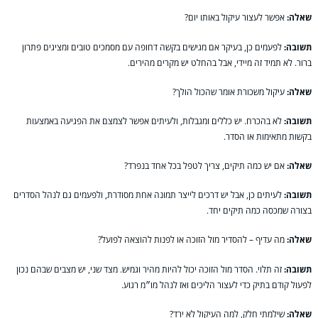
שאלה:
אפשר לעצור עיקול באותו יום?
תשובה:
לפעמים כן, בעיקר אם מגישים בקשה דחופה עם מסמכים טובים ומציגים פתרון
ברור. לא תמיד זה מיידי, אבל בהחלט יש מקרים מהירים.
שאלה:
עיקול משכורת אומר שהכול הולך?
תשובה:
לא בהכרח. יש כללים ומגבלות, ולעיתים אפשר לצמצם את הפגיעה באמצעות
בקשות מתאימות או הסדר.
שאלה:
אם יש כמה תיקים, צריך לטפל בכל אחד בנפרד?
תשובה:
לעיתים כן, אבל יש דרכים לייצר תמונה אחת מסודרת, ולפעמים גם לנהל הסדרים
בצורה שמכסה כמה תיקים יחד.
שאלה:
מה עדיף – להסדיר מול הזוכה או לפנות להוצאה לפועל?
תשובה:
זה תלוי. הסדר מול הזוכה יכול להיות מהיר וגמיש. מצד שני, יש מצבים שבהם נכון
לפעול קודם בתיק כדי לעצור הליכים ואז לנהל מו״מ רגוע.
שאלה:
שילמתי חלק, למה העיקול לא ירד?