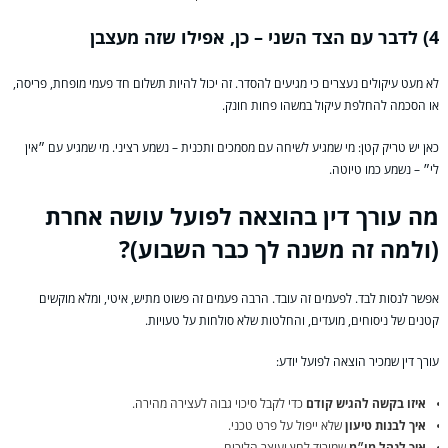
4) לדבר עם הצד השני – כן, אפילו שזה מעצבן
לא מעט עיקולים נעצרים כי מגיעים להסדר. זה יכול להיות תשלום חד פעמי מופחת, פריסה,
או הסכמה להחלפת עיקול במשהו פחות חונק.
כאן יש טריק קטן: מי שמגיע לשיחה עם מסמכים ותכנית – נשמע רציני. מי שמגיע עם ״אין
לי״ – נשמע כמו טיוטה.
מה עורך דין בהוצאה לפועל עושה אחרת
(ולמה זה משנה לך כבר השבוע)?
אפשר לנסות לבד. לפעמים זה עובד. הרבה פעמים זה פשוט מתיש, איטי, ומלא מוקשים
קטנים של ניסוחים, מועדים, והחלטות שלא סולחות על טעויות.
עורך דין שמכיר הוצאה לפועל יודע:
איזו בקשה להגיש קודם
כדי לקבל סיכוי גבוה לעצירה מהירה.
איך לבנות טיעון
שלא ייפול על פרט טכני.
איך לנהל מו״מ
שמוריד לחץ ועוצר הליכים.