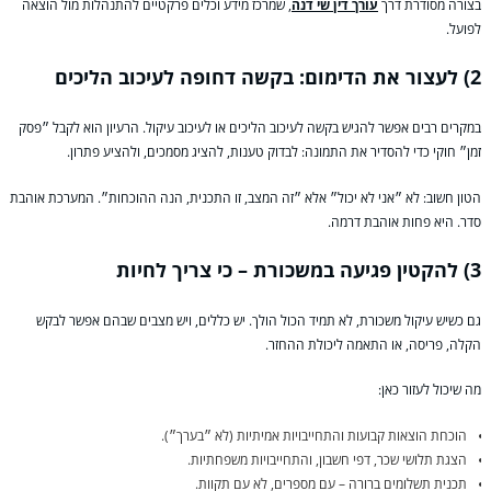
בצורה מסודרת דרך
עורך דין שי דנה
, שמרכז מידע וכלים פרקטיים להתנהלות מול הוצאה
לפועל.
2) לעצור את הדימום: בקשה דחופה לעיכוב הליכים
במקרים רבים אפשר להגיש בקשה לעיכוב הליכים או לעיכוב עיקול. הרעיון הוא לקבל ״פסק
זמן״ חוקי כדי להסדיר את התמונה: לבדוק טענות, להציג מסמכים, ולהציע פתרון.
הטון חשוב: לא ״אני לא יכול״ אלא ״זה המצב, זו התכנית, הנה ההוכחות״. המערכת אוהבת
סדר. היא פחות אוהבת דרמה.
3) להקטין פגיעה במשכורת – כי צריך לחיות
גם כשיש עיקול משכורת, לא תמיד הכול הולך. יש כללים, ויש מצבים שבהם אפשר לבקש
הקלה, פריסה, או התאמה ליכולת ההחזר.
מה שיכול לעזור כאן:
הוכחת הוצאות קבועות והתחייבויות אמיתיות (לא ״בערך״).
הצגת תלושי שכר, דפי חשבון, והתחייבויות משפחתיות.
תכנית תשלומים ברורה – עם מספרים, לא עם תקוות.