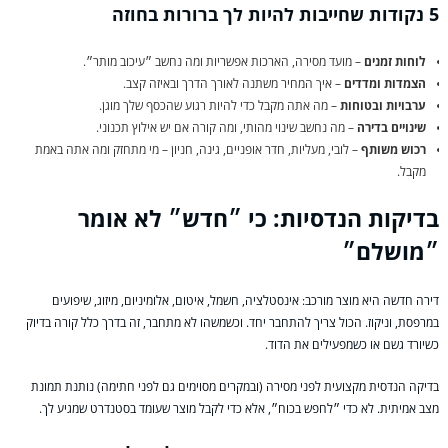
5 נקודות שחייבות להיות לך ברורות בחוזה
לוחות זמנים
– מועד מסירה, הארכות אפשריות ומה נחשב ״עיכוב מותר״.
הצמדות ומדדים
– איך המחיר משתנה לאורך הדרך ובאיזה קצב.
ערבויות ובטוחות
– מה אתה מקבל כדי להיות רגוע שהכסף שלך מוגן.
שינויים בדירה
– מה נחשב שינוי מהותי, ומה קורה אם יש אילוץ תכנוני.
רכוש משותף
– לובי, מעליות, חדר אופניים, גינה, חניון – מי מתחזק ומה אתה באמת
מקבל.
בדיקות הנדסיות: כי ״חדש״ לא אומר
״מושלם״
דירה חדשה היא מוצר מורכב: אינסטלציה, חשמל, איטום, אלומיניום, מיזוג, שיפועים
במרפסת, וניקוז. הכול צריך להתחבר יחד. וכשמשהו לא מתחבר, זה בדרך כלל קורה בדיוק
כשיורד גשם או כשמפעילים את הדוד.
בדיקה הנדסית מקצועית לפני מסירה (ובמקרים מסוימים גם לפני חתימה) נותנת תמונת
מצב אמיתית. לא כדי ״לחפש בכוח״, אלא כדי לקבל מוצר שעומד בסטנדרט שמגיע לך.