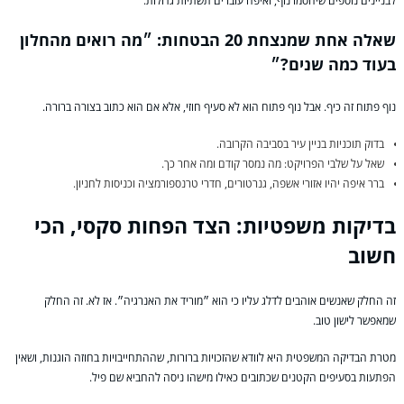
לבניינים נוספים שיחסמו נוף, ואיפה עוברים תשתיות גדולות.
שאלה אחת שמנצחת 20 הבטחות: ״מה רואים מהחלון
בעוד כמה שנים?״
נוף פתוח זה כיף. אבל נוף פתוח הוא לא סעיף חוזי, אלא אם הוא כתוב בצורה ברורה.
בדוק תוכניות בניין עיר בסביבה הקרובה.
שאל על שלבי הפרויקט: מה נמסר קודם ומה אחר כך.
ברר איפה יהיו אזורי אשפה, גנרטורים, חדרי טרנספורמציה וכניסות לחניון.
בדיקות משפטיות: הצד הפחות סקסי, הכי
חשוב
זה החלק שאנשים אוהבים לדלג עליו כי הוא ״מוריד את האנרגיה״. אז לא. זה החלק
שמאפשר לישון טוב.
מטרת הבדיקה המשפטית היא לוודא שהזכויות ברורות, שההתחייבויות בחוזה הוגנות, ושאין
הפתעות בסעיפים הקטנים שכתובים כאילו מישהו ניסה להחביא שם פיל.