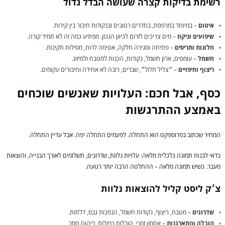
רשימת בדיקות קצרה שעושה הבדל גדול
איטום
– במיוחד במרפסת, בחדרים רטובים ובנקודות חיבור בין קירות.
שיפועים וניקוז
– מים צריכים לזרום לכיוון הנכון. מפתיע כמה זה לא תמיד קורה.
חלונות ותריסים
– פתיחה וסגירה חלקה, אטימה לרוח, מסילות תקינות.
חשמל
– עומסים, ארון חשמל, נקודות, הכנות למטבח ולמיזוג.
ריצוף וחיפויים
– ״צליל חלול״, שברים, רובה לא אחידה וחיבורים עקומים.
כסף, אבל חכם: העלויות שאנשים שוכחים
באמצע ההתרגשות
המחיר שכתוב בפרוספקט הוא התחלה. לפעמים התחלה יפה. אבל עדיין התחלה.
כדאי לבנות תמונה כלכלית מלאה: עלויות נלוות, שדרוגים, תשלומים לאורך הבנייה, והוצאות
מעבר. כשיש תמונה מלאה – ההחלטה הרבה יותר רגועה.
צ׳ק ליסט קליל להוצאות נלוות
שדרוגים
– מטבח, ריצוף, נקודות חשמל, הנמכות גבס, דלתות.
הובלה והתארגנות
– אחסון זמני, הובלות כפולות, ריהוט חסר.