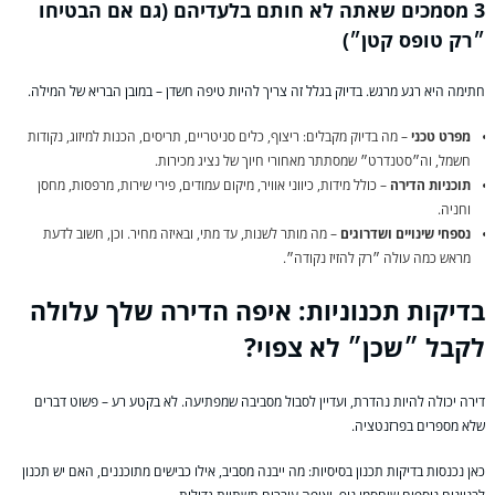
3 מסמכים שאתה לא חותם בלעדיהם (גם אם הבטיחו
״רק טופס קטן״)
חתימה היא רגע מרגש. בדיוק בגלל זה צריך להיות טיפה חשדן – במובן הבריא של המילה.
מפרט טכני
– מה בדיוק מקבלים: ריצוף, כלים סניטריים, תריסים, הכנות למיזוג, נקודות
חשמל, וה״סטנדרט״ שמסתתר מאחורי חיוך של נציג מכירות.
תוכניות הדירה
– כולל מידות, כיווני אוויר, מיקום עמודים, פירי שירות, מרפסות, מחסן
וחניה.
נספחי שינויים ושדרוגים
– מה מותר לשנות, עד מתי, ובאיזה מחיר. וכן, חשוב לדעת
מראש כמה עולה ״רק להזיז נקודה״.
בדיקות תכנוניות: איפה הדירה שלך עלולה
לקבל ״שכן״ לא צפוי?
דירה יכולה להיות נהדרת, ועדיין לסבול מסביבה שמפתיעה. לא בקטע רע – פשוט דברים
שלא מספרים בפרזנטציה.
כאן נכנסות בדיקות תכנון בסיסיות: מה ייבנה מסביב, אילו כבישים מתוכננים, האם יש תכנון