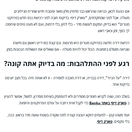
אם הגעת לכאן, כנראה שהראש כבר מדמיין סלון מואר ומטבח חדש שמריח מניילונים.
מעולה. אבל לפני שמתקדמים, ״טארק דיסי: בדיקות חובה לפני רכישת נכס חדש בפרויקט
מגורים״ הוא בדיוק המקום לעשות סדר – בלי לחץ, בלי דרמות, ועם לא מעט טיפים שיחסכו
לך כסף, זמן וכאבי ראש.
רכישת דירה חדשה בפרויקט מגורים היא מרגשת. וגם קצת כמו דייט ראשון עם מישהו
שנראה מושלם בתמונות. הכול יכול להיות מעולה – אם שואלים את השאלות הנכונות בזמן.
רגע לפני ההתלהבות: מה בדיוק אתה קונה?
דירה ״על הנייר״, דירה בבנייה, או דירה מוכנה למסירה – זו לא אותה חיה. בכל מצב יש סט
בדיקות אחר.
בשלב הזה, שווה לקרוא חומרים מסודרים ולא להסתפק בשיחת מסדרון. למשל, אפשר להציץ
ב-
טארק דיסי באתר Banku
כדי לקבל זווית רחבה על עולם הפרויקטים והיזמות.
ועוד משהו קטן – לפעמים דווקא הצצה קצרה למה שקורה בשטח עושה סדר בראש. ככה,
בלי טקסים:
טארק דיסי
.