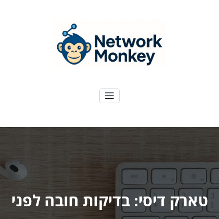
ילוג
תוכן
NetworkMoney
דיגיטל ועוד
טארק דיסי: בדיקות חובה לפני