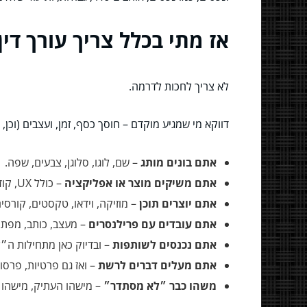
אז מתי בכלל צריך עורך דין לקניין רוחני? 7 
לא צריך לחכות לדרמה.
דווקא מי שמגיע מוקדם – חוסך כסף, זמן, ועצבים (וכן
אתם בונים מותג
– שם, לוגו, סלוגן, צבעים, שפה.
אתם משיקים מוצר או אפליקציה
– כולל UX, קוד, עיצוב, תוכן.
אתם יוצרים תוכן
– מוזיקה, וידאו, טקסטים, קורסי
אתם עובדים עם פרילנסרים
– מעצב, כותב, מפתח
אתם נכנסים לשותפות
– ובדיוק כאן מתחילות ה״
אתם מעלים דברים לרשת
– ואז גם פרטיות, פרסום
משהו כבר ״לא מסתדר״
– מישהו העתיק, מישהו מ