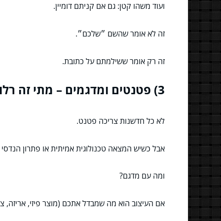
ועוד משהו קטן: גם אם קניתם דומיין.
זה לא אומר שהשם ״שלכם״.
זה רק אומר ששילמתם על כתובת.
3) פטנטים ומדגמים – מתי זה רלוונטי ומתי זה פשוט ספורט אולימפי לעורכי דין?
לא כל חדשנות צריכה פטנט.
אבל כשיש המצאה טכנולוגית אמיתית או פתרון הנדסי מ
ומה עם מדגם?
אם העיצוב הוא מה שמבדל אתכם (מוצר פיזי, אריזה, צו