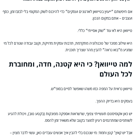
אם חיפשתם ״ייעוץ בטייוואן לארגונים ועסקים״ כדי להיכנס לשוק המקומי בלי לבזבז זמן, כסף
ועצבים – אתם במקום הנכון.
טייוואן היא לא עוד ״שוק אסייתי״ כללי.
היא שילוב ממכר של טכנולוגיה מתקדמת, תרבות עסקית מדויקת, וקצב עבודה שגורם לכל מי
שמגיע מ״בוא נראה״ להבין מהר שצריך תוכנית.
למה טייוואן? כי היא קטנה, חדה, ומחוברת
לכל העולם
טייוואן נראית על המפה כמו משהו שאפשר לסיים בסופ״ש.
בעסקים היא בדיוק ההפך.
יש כאן אקוסיסטם תעשייתי צפוף, שרשראות אספקה מפונקות (בקטע טוב), ויכולת להגיע
לשותפים שמתרגמים רעיון למוצר בקצב שלא משאיר זמן להסס.
אבל יש קאץ׳ קטן וחמוד: מי שנכנס בלי להבין איך אנשים עובדים כאן, עשוי לדבר מצוין –