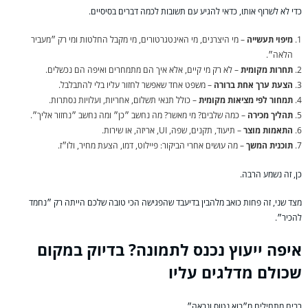
כדי לא לשרוף אותו, כדאי להגיע עם תשובות לכמה דברים בסיסיים.
מיפוי תעשייה
– מי היצרנים, מי האינטגרטורים, מי מקבל החלטות ומי רק ״מעביר
הלאה״.
תחרות מקומית
– לא רק מי קיים, אלא איך הם מתמחרים ואיפה הם נכשלים.
הצעת ערך אחת ברורה
– משפט אחד שאפשר לחזור עליו בלי להתבלבל.
תמחור לפי מציאות מקומית
– כולל תנאי תשלום, אחריות, ועלויות נסתרות.
תהליך מכירה
– כמה שלבים? מי מאשר? מה נחשב ״כן״ ומה נחשב ״נחזור אליך״.
התאמות מוצר
– תיעוד, תקנים, שפה, UI, אריזה, או שירות.
תוכנית המשך
– מה עושים אחרי הביקור: פיילוט, דמו, הצעת מחיר, ולו״ז.
כן, זה נשמע הרבה.
מצד שני, זה פחות כואב מלהבין בדיעבד שהפגישה הכי טובה שלכם הייתה רק ״נחמד
להכיר״.
איפה ייעוץ נכנס לתמונה? בדיוק במקום
שכולם מדלגים עליו
רבים מתחילים מ״בוא נטוס ונראה״.