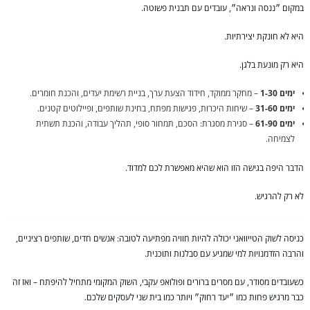
במקום ״ננסה ונראה״, עובדים עם תבנית פשוטה.
היא לא חונקת יצירתיות.
היא רק מונעת בלגן.
ימים 1-30
– מחקר ממוקד, חידוד הצעת ערך, בניית רשימת יעדים, והכנת חומרים.
ימים 31-60
– שיחות היכרות, פגישות מפתח, בחינת שותפים, ופיילוטים קטנים.
ימים 61-90
– סגירת מסגרת: הסכם, תמחור סופי, תהליך עבודה, והכנת תשתית
לצמיחה.
הדבר היפה בגישה הזו הוא שהיא מאפשרת לכם למדוד.
לא רק להרגיש.
כניסה לשוק הטייוואני יכולה להיות חוויה מפתיעה לטובה: אנשים חדים, שותפים רציניים,
והרבה הזדמנויות למי שמגיע עם סבלנות ותוכנית.
כשעובדים מסודר, עם מסרים ברורים ופולואפ עקבי, השוק המקומי מתחיל להיפתח – ואז זה
כבר מרגיש פחות כמו ״יעד רחוק״ ויותר כמו בית שני לעסקים שלכם.