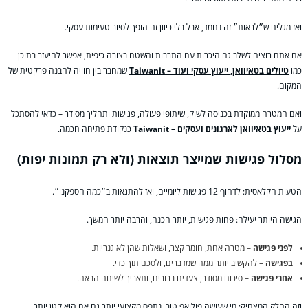
ואז מגלים ש״לראות״ זה נחמד, אבל בלי כיוון זה הופך לסיור טעימות עסקי.
אם אתם רוצים לשלב גם היכרות עם התרבות והשטח בצורה כיפית, אפשר להיעזר בתוכן
כמו
טיולים בטאיוואן, ייעוץ עסקי ועוד – Taiwanit
שמחבר בין חוויה להבנה פרקטית של
המקום.
ואם המטרה ממוקדת בכניסה לשוק, שיתופי פעולה, פגישות ותהליך מסודר – כדאי להסתכל
על
ייעוץ בטאיוואן לארגונים ועסקים – Taiwanit
כנקודת פתיחה חכמה.
מסלול פגישות שמייצר תוצאות (ולא רק תמונות יפות)
הטעות הקלאסית: לדחוף 12 פגישות ליומיים, ואז להתגאות ב״כמה הספקנו״.
הגישה היותר יעילה: פחות פגישות, יותר הכנה, והרבה יותר המשך.
לפני פגישה
– מטרה אחת, חומר קצר, ושאלות שהן לא גנריות.
בפגישה
– להקשיב יותר ממה שמדברים, ולסכם תוך כדי.
אחרי פגישה
– סיכום מסודר, צעדים ברורים, ותאריך לשיחה הבאה.
וזה החלק המצחיק: מי שעושה פולואפ טוב, נתפס מקצועי יותר גם אם הוא קטן יותר.