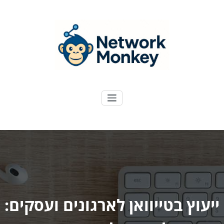
ילוג
תוכן
NetworkMoney
דיגיטל ועוד
ייעוץ בטייוואן לארגונים ועסקים: